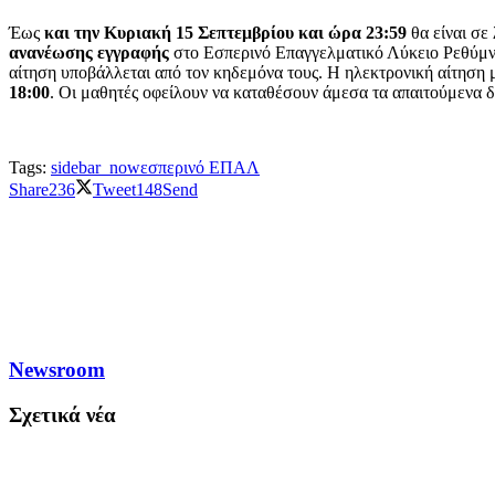
Έως
και την Κυριακή 15 Σεπτεμβρίου και ώρα 23:59
θα είναι σε
ανανέωσης εγγραφής
στο Εσπερινό Επαγγελματικό Λύκειο Ρεθύμνου
αίτηση υποβάλλεται από τον κηδεμόνα τους. Η ηλεκτρονική αίτηση μ
18:00
. Οι μαθητές οφείλουν να καταθέσουν άμεσα τα απαιτούμενα δ
Tags:
sidebar_now
εσπερινό ΕΠΑΛ
Share
236
Tweet
148
Send
Newsroom
Σχετικά νέα