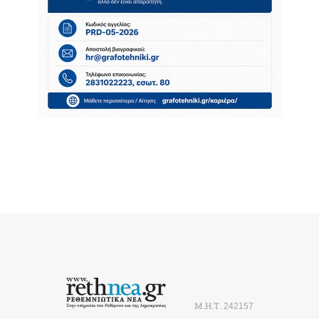
Μ.Η.Τ. 242157