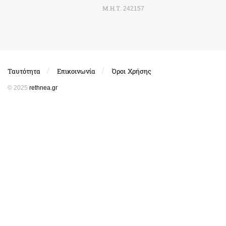
Μ.Η.Τ. 242157
Ταυτότητα
Επικοινωνία
Όροι Χρήσης
© 2025
rethnea.gr