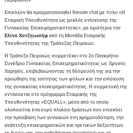
Επιπλέον θα πραγματοποιηθεί fireside chat με τίτλο «Η
Εταιρική Υπευθυνότητα ως μοχλός ενίσχυσης της
Γυναικείας Επιχειρηματικότητας», με ομιλήτρια την
Ελίνα Χατζηιωσήφ
από τη Μονάδα Εταιρικής
Υπευθυνότητας της Τράπεζας Πειραιώς.
Η Τράπεζα Πειραιώς συμμετέχει στο 2ο Παγκρήτιο
Συνέδριο Γυναικείας Επιχειρηματικότητας ως Χρυσός
Χορηγός, επιβεβαιώνοντας τη δέσμευσή της για την
προώθηση της ισότητας των φύλων και την ενίσχυση
της γυναικείας επιχειρηματικότητας. Η συμμετοχή της
εντάσσεται στο πρόγραμμα Εταιρικής της
Υπευθυνότητας «EQUALL», μέσα από το οποίο
υλοποιείται ένα ευρύ πλαίσιο δράσεων που ενισχύει
την πρόσβαση των γυναικών στη χρηματοδότηση, την
ανάπτυξη επιχειρηματικών και ηγετικών δεξιοτήτων,
τη δικτύωση, την καθοδήγηση (mentoring) και τη