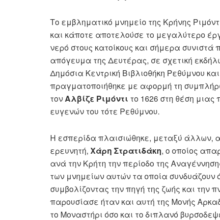
Το εμβληματικό μνημείο της Κρήνης Ριμόντ
και κάποτε αποτελούσε το μεγαλύτερο έρ
νερό στους κατοίκους και σήμερα συνιστά 
απόγευμα της Δευτέρας, σε σχετική εκδήλω
Δημόσια Κεντρική Βιβλιοθήκη Ρεθύμνου κα
πραγματοποιήθηκε με αφορμή τη συμπλήρω
τον
Αλβίζε Ριμόντι
το 1626 στη θέση μιας
ευγενών του τότε Ρεθύμνου.
Η εσπερίδα πλαισιώθηκε, μεταξύ άλλων, α
ερευνητή,
Χάρη Στρατιδάκη
, ο οποίος απ
ανά την Κρήτη την περίοδο της Αναγέννησ
των μνημείων αυτών τα οποία συνδυάζουν ό
συμβολίζοντας την πηγή της ζωής και την 
παρουσίασε ήταν και αυτή της Μονής Αρκα
το Μοναστήρι όσο και το διπλανό βυρσοδεψε