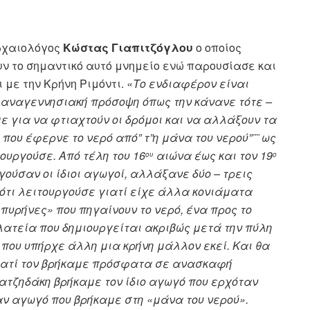
ρχαιολόγος
Κώστας Γιαπιτζόγλου
ο οποίος
υν το σημαντικό αυτό μνημείο ενώ παρουσίασε και
 με την Κρήνη Ριμόντι.
«Το ενδιαφέρον είναι
ν αναγεννησιακή πρόσοψη όπως την κάνανε τότε –
ε για να φτιαχτούν οι δρόμοι και να αλλάξουν τα
που έφερνε το νερό από” τ”η μάνα του νερού”¨¨ ως
ουργούσε. Από τέλη του 16
αιώνα έως και τον 19
ου
ο
γούσαν οι ίδιοι αγωγοί, αλλάξανε δύο – τρεις
 ότι λειτουργούσε γιατί είχε άλλα κονιάματα
«πυρήνες» που πηγαίνουν το νερό, ένα προς το
λατεία που δημιουργείται ακριβώς μετά την πύλη
) που υπήρχε άλλη μια κρήνη μάλλον εκεί. Και θα
ιατί τον βρήκαμε πρόσφατα σε ανασκαφή
Χατζηδάκη βρήκαμε τον ίδιο αγωγό που ερχόταν
ν αγωγό που βρήκαμε στη «μάνα του νερού».