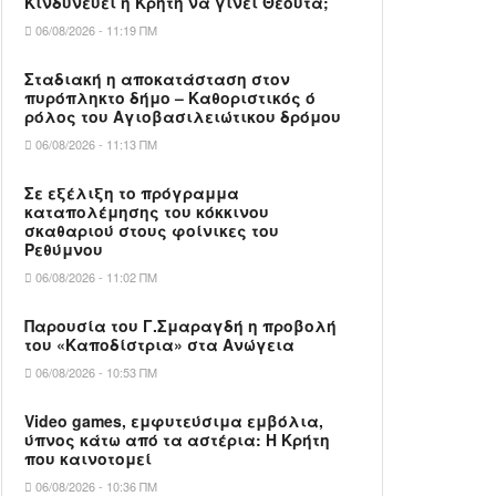
Κινδυνεύει η Κρήτη να γίνει Θέουτα;
06/08/2026 - 11:19 ΠΜ
Σταδιακή η αποκατάσταση στον
πυρόπληκτο δήμο – Καθοριστικός ό
ρόλος του Αγιοβασιλειώτικου δρόμου
06/08/2026 - 11:13 ΠΜ
Σε εξέλιξη το πρόγραμμα
καταπολέμησης του κόκκινου
σκαθαριού στους φοίνικες του
Ρεθύμνου
06/08/2026 - 11:02 ΠΜ
Παρουσία του Γ.Σμαραγδή η προβολή
του «Καποδίστρια» στα Ανώγεια
06/08/2026 - 10:53 ΠΜ
Video games, εμφυτεύσιμα εμβόλια,
ύπνος κάτω από τα αστέρια: Η Κρήτη
που καινοτομεί
06/08/2026 - 10:36 ΠΜ