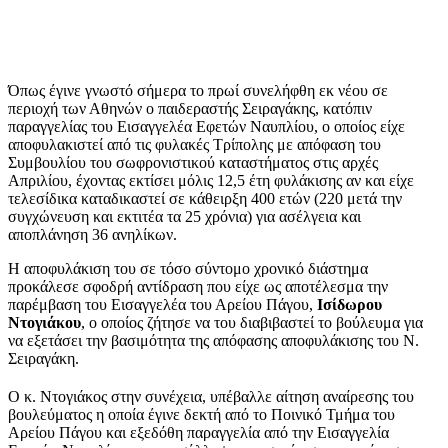
Όπως έγινε γνωστό σήμερα το πρωί συνελήφθη εκ νέου σε
περιοχή των Αθηνών ο παιδεραστής Σειραγάκης, κατόπιν
παραγγελίας του Εισαγγελέα Εφετών Ναυπλίου, ο οποίος είχε
αποφυλακιστεί από τις φυλακές Τρίπολης με απόφαση του
Συμβουλίου του σωφρονιστικού καταστήματος στις αρχές
Απριλίου, έχοντας εκτίσει μόλις 12,5 έτη φυλάκισης αν και είχε
τελεσίδικα καταδικαστεί σε κάθειρξη 400 ετών (220 μετά την
συγχώνευση και εκτιτέα τα 25 χρόνια) για ασέλγεια και
αποπλάνηση 36 ανηλίκων.
Η αποφυλάκιση του σε τόσο σύντομο χρονικό διάστημα
προκάλεσε σφοδρή αντίδραση που είχε ως αποτέλεσμα την
παρέμβαση του Εισαγγελέα του Αρείου Πάγου,
Ισίδωρου
Ντογιάκου
, ο οποίος ζήτησε να του διαβιβαστεί το βούλευμα για
να εξετάσει την βασιμότητα της απόφασης αποφυλάκισης του Ν.
Σειραγάκη.
Ο κ. Ντογιάκος στην συνέχεια, υπέβαλλε αίτηση αναίρεσης του
βουλεύματος η οποία έγινε δεκτή από το Ποινικό Τμήμα του
Αρείου Πάγου και εξεδόθη παραγγελία από την Εισαγγελία