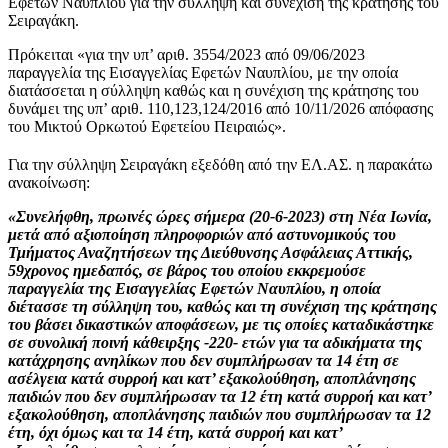
Εφετών Ναυπλίου για την σύλληψη και συνέχιση της κράτησης του
Σειραγάκη.
Πρόκειται «για την υπ’ αριθ. 3554/2023 από 09/06/2023
παραγγελία της Εισαγγελίας Εφετών Ναυπλίου, με την οποία
διατάσσεται η σύλληψη καθώς και η συνέχιση της κράτησης του
δυνάμει της υπ’ αριθ. 110,123,124/2016 από 10/11/2026 απόφασης
του Μικτού Ορκωτού Εφετείου Πειραιώς».
Για την σύλληψη Σειραγάκη εξεδόθη από την ΕΛ.ΑΣ. η παρακάτω
ανακοίνωση:
«Συνελήφθη, πρωινές ώρες σήμερα (20-6-2023) στη Νέα Ιωνία,
μετά από αξιοποίηση πληροφοριών από αστυνομικούς του
Τμήματος Αναζητήσεων της Διεύθυνσης Ασφάλειας Αττικής,
59χρονος ημεδαπός, σε βάρος του οποίου εκκρεμούσε
παραγγελία της Εισαγγελίας Εφετών Ναυπλίου, η οποία
διέτασσε τη σύλληψη του, καθώς και τη συνέχιση της κράτησης
του βάσει δικαστικών αποφάσεων, με τις οποίες καταδικάστηκε
σε συνολική ποινή κάθειρξης -220- ετών για τα αδικήματα της
κατάχρησης ανηλίκων που δεν συμπλήρωσαν τα 14 έτη σε
ασέλγεια κατά συρροή και κατ’ εξακολούθηση, αποπλάνησης
παιδιών που δεν συμπλήρωσαν τα 12 έτη κατά συρροή και κατ’
εξακολούθηση, αποπλάνησης παιδιών που συμπλήρωσαν τα 12
έτη, όχι όμως και τα 14 έτη, κατά συρροή και κατ’