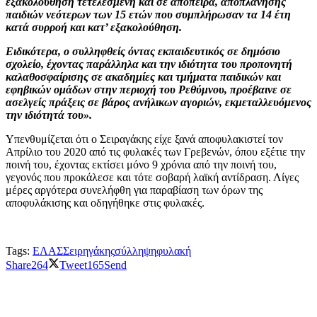
εξακολούθηση τετελεσμένη και σε απόπειρα, αποπλάνησης
παιδιών νεότερων των 15 ετών που συμπλήρωσαν τα 14 έτη
κατά συρροή και κατ’ εξακολούθηση.
Ειδικότερα, ο συλληφθείς όντας εκπαιδευτικός σε δημόσιο
σχολείο, έχοντας παράλληλα και την ιδιότητα του προπονητή
καλαθοσφαίρισης σε ακαδημίες και τμήματα παιδικών και
εφηβικών ομάδων στην περιοχή του Ρεθύμνου, προέβαινε σε
ασελγείς πράξεις σε βάρος ανήλικων αγοριών, εκμεταλλευόμενος
την ιδιότητά του».
Υπενθυμίζεται ότι ο Σειραγάκης είχε ξανά αποφυλακιστεί τον
Απρίλιο του 2020 από τις φυλακές των Γρεβενών, όπου εξέτιε την
ποινή του, έχοντας εκτίσει μόνο 9 χρόνια από την ποινή του,
γεγονός που προκάλεσε και τότε σοβαρή λαϊκή αντίδραση. Λίγες
μέρες αργότερα συνελήφθη για παραβίαση των όρων της
αποφυλάκισης και οδηγήθηκε στις φυλακές.
Tags:
ΕΛΑΣ
Σειρηγάκης
σύλληψη
φυλακή
Share
264
Tweet
165
Send