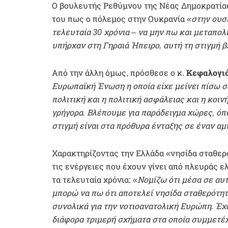
Ο βουλευτής Ρεθύμνου της Νέας Δημοκρατί
του πως ο πόλεμος στην Ουκρανία
«στην ουσί
τελευταία 30 χρόνια – να μην πω και μεταπολ
υπήρχαν στη Γηραιά Ήπειρο, αυτή τη στιγμή β
Από την άλλη όμως, πρόσθεσε ο κ.
Κεφαλογι
Ευρωπαϊκή Ένωση η οποία είχε μείνει πίσω σε
πολιτική και η πολιτική ασφάλειας και η κοι
γρήγορα. Βλέπουμε για παράδειγμα χώρες, όπως
στιγμή είναι στα πρόθυρα ένταξης σε έναν α
Χαρακτηρίζοντας την Ελλάδα «νησίδα σταθερ
τις ενέργειες που έχουν γίνει από πλευράς ε
τα τελευταία χρόνια:
«Νομίζω ότι μέσα σε αυτ
μπορώ να πω ότι αποτελεί νησίδα σταθερότητ
συνολικά για την νοτιοανατολική Ευρώπη. Έχ
διάφορα τριμερή σχήματα στα οποία συμμετέχ