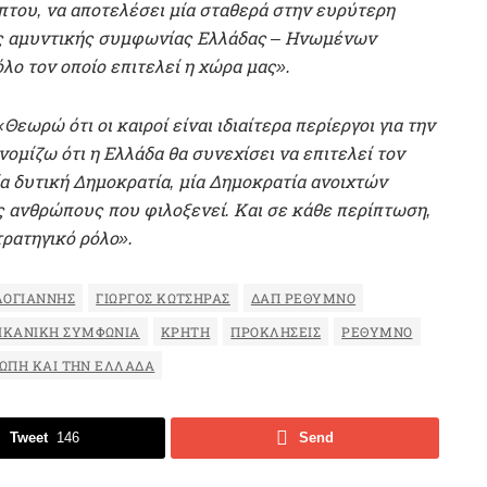
πτου, να αποτελέσει μία σταθερά στην ευρύτερη
ης αμυντικής συμφωνίας Ελλάδας – Ηνωμένων
λο τον οποίο επιτελεί η χώρα μας».
«Θεωρώ ότι οι καιροί είναι ιδιαίτερα περίεργοι για την
ομίζω ότι η Ελλάδα θα συνεχίσει να επιτελεί τον
μία δυτική Δημοκρατία, μία Δημοκρατία ανοιχτών
ς ανθρώπους που φιλοξενεί. Και σε κάθε περίπτωση,
τρατηγικό ρόλο».
ΛΟΓΙΆΝΝΗΣ
ΓΙΏΡΓΟΣ ΚΏΤΣΗΡΑΣ
ΔΑΠ ΡΈΘΥΜΝΟ
ΚΑΝΙΚΉ ΣΥΜΦΩΝΊΑ
ΚΡΉΤΗ
ΠΡΟΚΛΉΣΕΙΣ
ΡΕΘΥΜΝΟ
ΡΏΠΗ ΚΑΙ ΤΗΝ ΕΛΛΆΔΑ
Tweet
146
Send