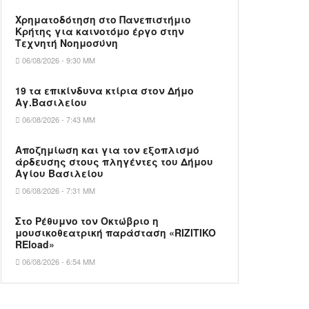
Χρηματοδότηση στο Πανεπιστήμιο
Κρήτης για καινοτόμο έργο στην
Τεχνητή Νοημοσύνη
06/08/2026 - 9:30 ΜΜ
19 τα επικίνδυνα κτίρια στον Δήμο
Αγ.Βασιλείου
06/08/2026 - 7:43 ΜΜ
Αποζημίωση και για τον εξοπλισμό
άρδευσης στους πληγέντες του Δήμου
Αγίου Βασιλείου
06/08/2026 - 7:31 ΜΜ
Στο Ρέθυμνο τον Οκτώβριο η
μουσικοθεατρική παράσταση «RIZITIKO
REload»
06/08/2026 - 6:54 ΜΜ