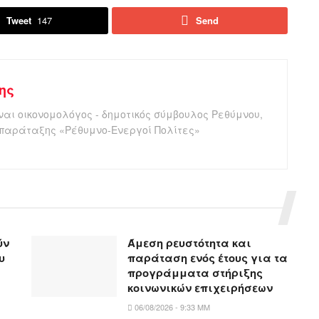
Tweet
147
Send
ης
αι οικονομολόγος - δημοτικός σύμβουλος Ρεθύμνου,
 παράταξης «Ρέθυμνο-Ενεργοί Πολίτες»
ύν
Άμεση ρευστότητα και
υ
παράταση ενός έτους για τα
προγράμματα στήριξης
κοινωνικών επιχειρήσεων
06/08/2026 - 9:33 ΜΜ