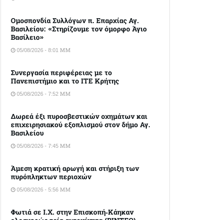
Ομοσπονδία Συλλόγων π. Επαρχίας Αγ.
Βασιλείου: «Στηρίζουμε τον όμορφο Άγιο
Βασίλειο»
05/08/2026 - 8:01 ΜΜ
Συνεργασία περιφέρειας με το
Πανεπιστήμιο και το ΙΤΕ Κρήτης
05/08/2026 - 7:52 ΜΜ
Δωρεά έξι πυροσβεστικών οχημάτων και
επιχειρησιακού εξοπλισμού στον δήμο Αγ.
Βασιλείου
05/08/2026 - 7:45 ΜΜ
Άμεση κρατική αρωγή και στήριξη των
πυρόπληκτων περιοχών
05/08/2026 - 5:56 ΜΜ
Φωτιά σε Ι.Χ. στην Επισκοπή-Κάηκαν