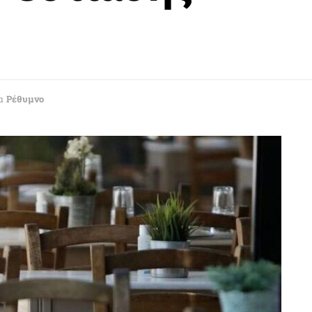
α
Ρέθυμνο