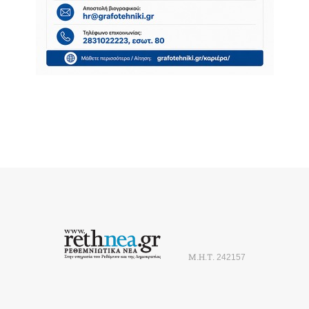
Μ.Η.Τ. 242157