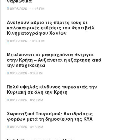
ναρκωτικά
09/08/2026 - 11:16 ΠΜ
Ανοίγουν αύριο τις πόρτες τους οι
καλοκαιρινές εκθέσεις του Φεστιβάλ
Κινηματογράφου Χανίων
09/08/2026 - 10:30 ΠΜ
Μειώνονται οι μακροχρόνια άνεργοι
στην Κρήτη – Αυξάνεται η εξάρτηση από
την εποχικότητα
09/08/2026 - 9:00 ΠΜ
Πολύ υψηλός κίνδυνος πυρκαγιάς την
Κυριακή σε όλη την Κρήτη
08/08/2026 - 8:29 ΜΜ
Χωροταξικό Τουρισμού: Αντιδράσεις
φορέων μετά τη δημοσίευση της ΚΥΑ
08/08/2026 - 4:18 ΜΜ