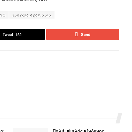
ΝΟ
τροχαιο σχοιναρια
Tweet
152
Send
ια
Πολύ υψηλός κίνδυνος