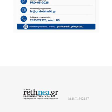
Μ.Η.Τ. 242157