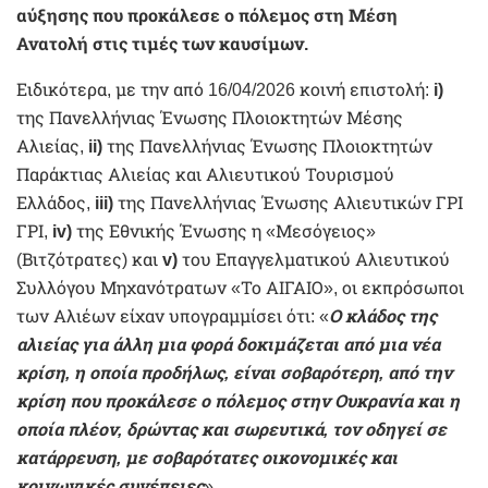
αύξησης που προκάλεσε ο πόλεμος στη Μέση
Ανατολή στις τιμές των καυσίμων.
Ειδικότερα, με την από 16/04/2026 κοινή επιστολή:
i)
της Πανελλήνιας Ένωσης Πλοιοκτητών Μέσης
Αλιείας,
ii)
της Πανελλήνιας Ένωσης Πλοιοκτητών
Παράκτιας Αλιείας και Αλιευτικού Τουρισμού
Ελλάδος,
iii)
της Πανελλήνιας Ένωσης Αλιευτικών ΓΡΙ
ΓΡΙ,
iv)
της Εθνικής Ένωσης η «Μεσόγειος»
(Βιτζότρατες) και
v)
του Επαγγελματικού Αλιευτικού
Συλλόγου Μηχανότρατων «Το ΑΙΓΑΙΟ», οι εκπρόσωποι
των Αλιέων είχαν υπογραμμίσει ότι: «
Ο κλάδος της
αλιείας για άλλη μια φορά δοκιμάζεται από μια νέα
κρίση, η οποία προδήλως, είναι σοβαρότερη, από την
κρίση που προκάλεσε ο πόλεμος στην Ουκρανία και η
οποία πλέον, δρώντας και σωρευτικά, τον οδηγεί σε
κατάρρευση, με σοβαρότατες οικονομικές και
κοινωνικές συνέπειες
».