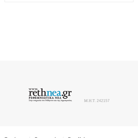
Μ.Η.Τ. 242157