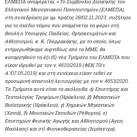
ΕΛΜΕΠΑ αναφέρεται:
«Το Συμβούλιο Διοίκησης του
Ελληνικού Μεσογειακού Πανεπιστημίου (ΕΛΜΕΠΑ),
στη συνεδρίαση με αρ. πράξης 28/02.11.2023, συζήτησε
για το σχέδιο νόμου που αναμένεται να φέρει στη
Βουλή ο Υπουργός Παιδείας, Θρησκευμάτων και
Αθλητισμού, κ. Κ. Πιερρακάκης, με το οποίο, όπως
ενημερωθήκαμε αιφνιδίως από τα ΜΜΕ, θα
καταργηθούν τα έξι (6) νέα Τμήματα του ΕΛΜΕΠΑ που
είχαν ιδρυθεί με τον ν. 4610/2019 (ΦΕΚ 70/τ.
Α΄/07.05.2019) και στη συνέχεια είχαν τεθεί σε
προσωρινή αναστολή λειτουργίας με τον ν. 4653/2020.
Τα Τμήματα αυτά είναι τα ακόλουθα: α) Επιστήμης και
Τεχνολογίας Τροφίμων (Ηράκλειο), β) Μηχανικών
Βιοϊατρικής (Ηράκλειο), γ) Χημικών Μηχανικών
(Χανιά), δ) Μουσικών Σπουδών (Ρέθυμνο), ε)
Επιστημών Φυσικής Αγωγής και Αθλητισμού (Άγιος
Νικόλαος) και στ) Φυσικοθεραπείας (Ιεράπετρα).