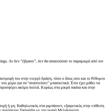
ngs. Αν δεν “έβγαινε”, δεν θα απαιτούσαν το παραμικρό από τον
ιστροφή του στην ενεργό δράση, τόσο ο ίδιος οσο και το Ρέθυμνο
 του χώρο για να “αναπνεύσει” μπασκετικά. Έτσι έχει μάθει να
 προσφέρει ακόμα πολλά. Κυρίως στα μικρά παιδια και στην
τοχή ή μη. Καθηλωτικός στα ριμπάουντ, εξαιρετικός στην επίθεση
ον πολύπειρο Τασιούδη ως τον νεαρό Μελιδονιώτη.