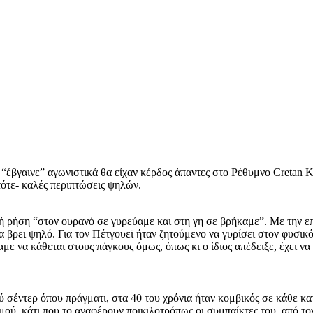
έβγαινε” αγωνιστικά θα είχαν κέρδος άπαντες στο Ρέθυμνο Cretan Ki
τότε- καλές περιπτώσεις ψηλών.
 ρήση “στον ουρανό σε γυρεύαμε και στη γη σε βρήκαμε”. Με την επ
 βρει ψηλό. Για τον Πέτγουεϊ ήταν ζητούμενο να γυρίσει στον φυσικό
 να κάθεται στους πάγκους όμως, όπως κι ο ίδιος απέδειξε, έχει να
 σέντερ όπου πράγματι, στα 40 του χρόνια ήταν κομβικός σε κάθε κα
μού, κάτι που το αναφέρουν ποικιλοτρόπως οι συμπαίκτες του, από τ