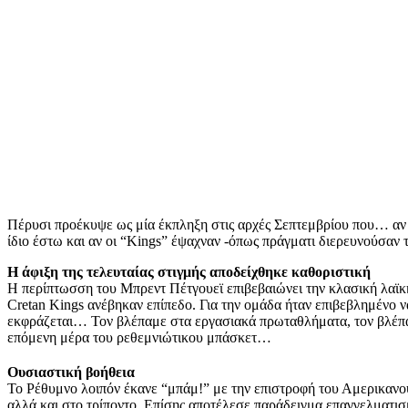
Πέρυσι προέκυψε ως μία έκπληξη στις αρχές Σεπτεμβρίου που… αν “
ίδιο έστω και αν οι “Kings” έψαχναν -όπως πράγματι διερευνούσαν 
Η άφιξη της τελευταίας στιγμής αποδείχθηκε καθοριστική
Η περίπτωσση του Μπρεντ Πέτγουεϊ επιβεβαιώνει την κλασική λαϊκή
Cretan Kings ανέβηκαν επίπεδο. Για την ομάδα ήταν επιβεβλημένο να
εκφράζεται… Τον βλέπαμε στα εργασιακά πρωταθλήματα, τον βλέπαμε
επόμενη μέρα του ρεθεμνιώτικου μπάσκετ…
Ουσιαστική βοήθεια
Το Ρέθυμνο λοιπόν έκανε “μπάμ!” με την επιστροφή του Αμερικανού
αλλά και στο τρίποντο. Επίσης αποτέλεσε παράδειγμα επαγγελματισ