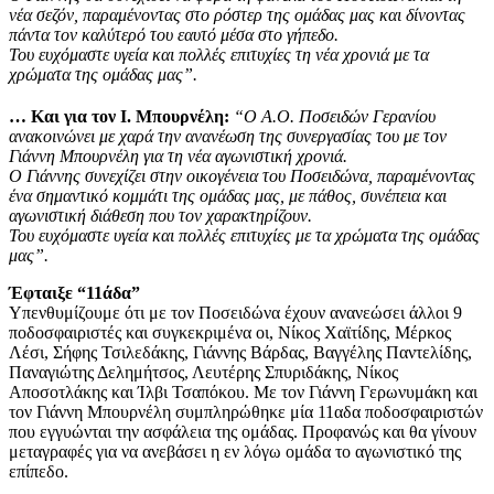
νέα σεζόν, παραμένοντας στο ρόστερ της ομάδας μας και δίνοντας
πάντα τον καλύτερό του εαυτό μέσα στο γήπεδο.
Του ευχόμαστε υγεία και πολλές επιτυχίες τη νέα χρονιά με τα
χρώματα της ομάδας μας”.
… Και για τον Ι. Μπουρνέλη:
“Ο Α.Ο. Ποσειδών Γερανίου
ανακοινώνει με χαρά την ανανέωση της συνεργασίας του με τον
Γιάννη Μπουρνέλη για τη νέα αγωνιστική χρονιά.
Ο Γιάννης συνεχίζει στην οικογένεια του Ποσειδώνα, παραμένοντας
ένα σημαντικό κομμάτι της ομάδας μας, με πάθος, συνέπεια και
αγωνιστική διάθεση που τον χαρακτηρίζουν.
Του ευχόμαστε υγεία και πολλές επιτυχίες με τα χρώματα της ομάδας
μας”.
Έφταιξε “11άδα”
Υπενθυμίζουμε ότι με τον Ποσειδώνα έχουν ανανεώσει άλλοι 9
ποδοσφαιριστές και συγκεκριμένα οι, Νίκος Χαϊτίδης, Μέρκος
Λέσι, Σήφης Τσιλεδάκης, Γιάννης Βάρδας, Βαγγέλης Παντελίδης,
Παναγιώτης Δελημήτσος, Λευτέρης Σπυριδάκης, Νίκος
Αποσοτλάκης και Ίλβι Τσαπόκου. Με τον Γιάννη Γερωνυμάκη και
τον Γιάννη Μπουρνέλη συμπληρώθηκε μία 11αδα ποδοσφαιριστών
που εγγυώνται την ασφάλεια της ομάδας. Προφανώς και θα γίνουν
μεταγραφές για να ανεβάσει η εν λόγω ομάδα το αγωνιστικό της
επίπεδο.