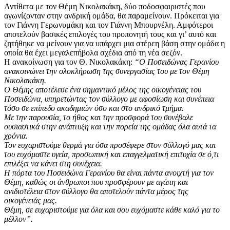
Αντίθετα με τον Θέμη Νικολακάκη, δύο ποδοσφαιριστές που
αγωνίζονταν στην ανδρική ομάδα, θα παραμείνουν. Πρόκειται για
τον Γιάννη Γερωνυμάκη και τον Γιάννη Μπουρνέλη. Αμφότεροι
αποτελούν βασικές επιλογές του προπονητή τους και γι’ αυτό και
ζητήθηκε να μείνουν για να υπάρχει μια στέρεη βάση στην ομάδα η
οποία θα έχει μεγαλεπήβολα σχέδια από τη νέα σεζόν.
Η ανακοίνωση για τον Θ. Νικολακάκη:
“Ο Ποσειδώνας Γερανίου
ανακοινώνει την ολοκλήρωση της συνεργασίας του με τον Θέμη
Νικολακάκη.
Ο Θέμης αποτέλεσε ένα σημαντικό μέλος της οικογένειας του
Ποσειδώνα, υπηρετώντας τον σύλλογο με αφοσίωση και συνέπεια
τόσο σε επίπεδο ακαδημιών όσο και στο ανδρικό τμήμα.
Με την παρουσία, το ήθος και την προσφορά του συνέβαλε
ουσιαστικά στην ανάπτυξη και την πορεία της ομάδας όλα αυτά τα
χρόνια.
Τον ευχαριστούμε θερμά για όσα προσέφερε στον σύλλογό μας και
του ευχόμαστε υγεία, προσωπική και επαγγελματική επιτυχία σε ό,τι
επιλέξει να κάνει στη συνέχεια.
Η πόρτα του Ποσειδώνα Γερανίου θα είναι πάντα ανοιχτή για τον
Θέμη, καθώς οι άνθρωποι που προσφέρουν με αγάπη και
ανιδιοτέλεια στον σύλλογο θα αποτελούν πάντα μέρος της
οικογένειάς μας.
Θέμη, σε ευχαριστούμε για όλα και σου ευχόμαστε κάθε καλό για το
μέλλον”.