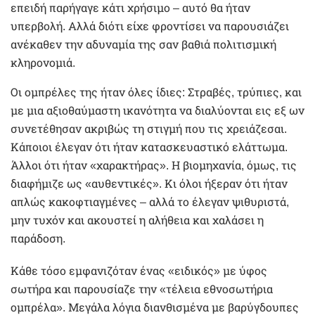
επειδή παρήγαγε κάτι χρήσιμο – αυτό θα ήταν
υπερβολή. Αλλά διότι είχε φροντίσει να παρουσιάζει
ανέκαθεν την αδυναμία της σαν βαθιά πολιτισμική
κληρονομιά.
Οι ομπρέλες της ήταν όλες ίδιες: Στραβές, τρύπιες, και
με μια αξιοθαύμαστη ικανότητα να διαλύονται εις εξ ων
συνετέθησαν ακριβώς τη στιγμή που τις χρειάζεσαι.
Κάποιοι έλεγαν ότι ήταν κατασκευαστικό ελάττωμα.
Άλλοι ότι ήταν «χαρακτήρας». Η βιομηχανία, όμως, τις
διαφήμιζε ως «αυθεντικές». Κι όλοι ήξεραν ότι ήταν
απλώς κακοφτιαγμένες – αλλά το έλεγαν ψιθυριστά,
μην τυχόν και ακουστεί η αλήθεια και χαλάσει η
παράδοση.
Κάθε τόσο εμφανιζόταν ένας «ειδικός» με ύφος
σωτήρα και παρουσίαζε την «τέλεια εθνοσωτήρια
ομπρέλα». Μεγάλα λόγια διανθισμένα με βαρύγδουπες