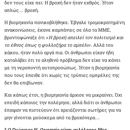
δεν τους είχε πει: Η βροχή δεν ήταν εχθρός. Ήταν
απλώς… βροχή.
Η βιομηχανία πανικοβλήθηκε. Έβγαλε τρομοκρατημένη
ανακοινώσεις, έκανε καμπάνιες σε όλα τα ΜΜΕ,
βροντοφώναξε ότι
«Η βροχή απειλεί τον πολιτισμό και
το έθνος όπως η φυλλοξήρα το αμπέλι»
. Αλλά του
κάκου, ήταν πολύ αργά πια. Οι άνθρωποι είχαν ήδη
καταλάβει ότι το αληθινό πρόβλημα δεν είχε να κάνει
με τη νεροποντή αυτοπροσώπως. Ήταν η βιομηχανία
που τους έπειθε ότι χωρίς τις τρύπιες ομπρέλες της
δεν θα επιβίωναν.
Και κάπως έτσι, η βιομηχανία άρχισε να μικραίνει. Όχι
επειδή κάποιος την πολέμησε, αλλά διότι οι άνθρωποι
έπαψαν να πιστεύουν ότι χρειάζονται σωτήρες για να
μην γίνονται μούσκεμα από τα βροχόνερα…
* Ο Γεώργιος Η. Ορφανός είναι φιλόλογος,
Msc