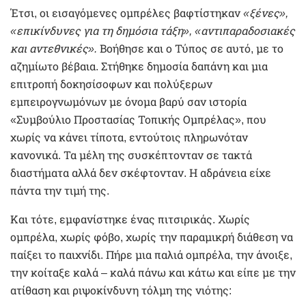
Έτσι, οι εισαγόμενες ομπρέλες βαφτίστηκαν
«ξένες»,
«επικίνδυνες για τη δημόσια τάξη», «αντιπαραδοσιακές
και αντεθνικές».
Βοήθησε και ο Τύπος σε αυτό, με το
αζημίωτο βέβαια. Στήθηκε δημοσία δαπάνη και μια
επιτροπή δοκησίσοφων και πολύξερων
εμπειρογνωμόνων με όνομα βαρύ σαν ιστορία
«Συμβούλιο Προστασίας Τοπικής Ομπρέλας», που
χωρίς να κάνει τίποτα, εντούτοις πληρωνόταν
κανονικά. Τα μέλη της συσκέπτονταν σε τακτά
διαστήματα αλλά δεν σκέφτονταν. Η αδράνεια είχε
πάντα την τιμή της.
Και τότε, εμφανίστηκε ένας πιτσιρικάς. Χωρίς
ομπρέλα, χωρίς φόβο, χωρίς την παραμικρή διάθεση να
παίξει το παιχνίδι. Πήρε μια παλιά ομπρέλα, την άνοιξε,
την κοίταξε καλά – καλά πάνω και κάτω και είπε με την
ατίθαση και ριψοκίνδυνη τόλμη της νιότης: