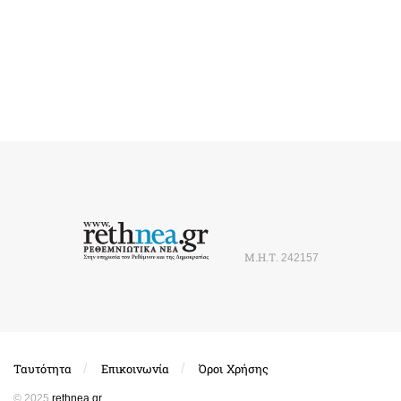
Μ.Η.Τ. 242157
Ταυτότητα
Επικοινωνία
Όροι Χρήσης
© 2025
rethnea.gr