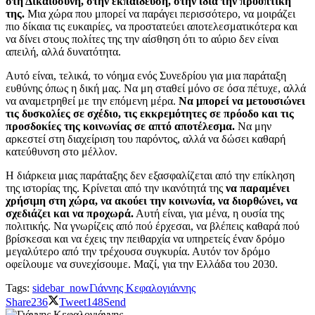
στη Δικαιοσύνη, στην εκπαίδευση, στην ίδια την προοπτική
της.
Μια χώρα που μπορεί να παράγει περισσότερο, να μοιράζει
πιο δίκαια τις ευκαιρίες, να προστατεύει αποτελεσματικότερα και
να δίνει στους πολίτες της την αίσθηση ότι το αύριο δεν είναι
απειλή, αλλά δυνατότητα.
Αυτό είναι, τελικά, το νόημα ενός Συνεδρίου για μια παράταξη
ευθύνης όπως η δική μας. Να μη σταθεί μόνο σε όσα πέτυχε, αλλά
να αναμετρηθεί με την επόμενη μέρα.
Να μπορεί να μετουσιώνει
τις δυσκολίες σε σχέδιο, τις εκκρεμότητες σε πρόοδο και τις
προσδοκίες της κοινωνίας σε απτό αποτέλεσμα.
Να μην
αρκεστεί στη διαχείριση του παρόντος, αλλά να δώσει καθαρή
κατεύθυνση στο μέλλον.
Η διάρκεια μιας παράταξης δεν εξασφαλίζεται από την επίκληση
της ιστορίας της. Κρίνεται από την ικανότητά της
να παραμένει
χρήσιμη στη χώρα, να ακούει την κοινωνία, να διορθώνει, να
σχεδιάζει και να προχωρά.
Αυτή είναι, για μένα, η ουσία της
πολιτικής. Να γνωρίζεις από πού έρχεσαι, να βλέπεις καθαρά πού
βρίσκεσαι και να έχεις την πειθαρχία να υπηρετείς έναν δρόμο
μεγαλύτερο από την τρέχουσα συγκυρία. Αυτόν τον δρόμο
οφείλουμε να συνεχίσουμε. Μαζί, για την Ελλάδα του 2030.
Tags:
sidebar_now
Γιάννης Κεφαλογιάννης
Share
236
Tweet
148
Send