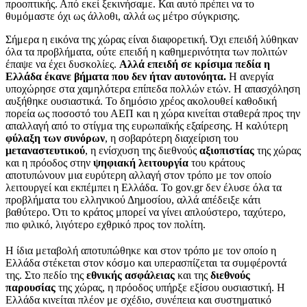
προοπτικής. Από εκεί ξεκινήσαμε. Και αυτό πρέπει να το
θυμόμαστε όχι ως άλλοθι, αλλά ως μέτρο σύγκρισης.
Σήμερα η εικόνα της χώρας είναι διαφορετική. Όχι επειδή λύθηκαν
όλα τα προβλήματα, ούτε επειδή η καθημερινότητα των πολιτών
έπαψε να έχει δυσκολίες.
Αλλά επειδή σε κρίσιμα πεδία η
Ελλάδα έκανε βήματα που δεν ήταν αυτονόητα.
Η ανεργία
υποχώρησε στα χαμηλότερα επίπεδα πολλών ετών. Η απασχόληση
αυξήθηκε ουσιαστικά. Το δημόσιο χρέος ακολουθεί καθοδική
πορεία ως ποσοστό του ΑΕΠ και η χώρα κινείται σταθερά προς την
απαλλαγή από το στίγμα της ευρωπαϊκής εξαίρεσης. Η καλύτερη
φύλαξη των συνόρων
, η σοβαρότερη διαχείριση του
μεταναστευτικού
, η ενίσχυση της διεθνούς
αξιοπιστίας
της χώρας
και η πρόοδος στην
ψηφιακή λειτουργία
του κράτους
αποτυπώνουν μια ευρύτερη αλλαγή στον τρόπο με τον οποίο
λειτουργεί και εκπέμπει η Ελλάδα. Το gov.gr δεν έλυσε όλα τα
προβλήματα του ελληνικού Δημοσίου, αλλά απέδειξε κάτι
βαθύτερο. Ότι το κράτος μπορεί να γίνει απλούστερο, ταχύτερο,
πιο φιλικό, λιγότερο εχθρικό προς τον πολίτη.
Η ίδια μεταβολή αποτυπώθηκε και στον τρόπο με τον οποίο η
Ελλάδα στέκεται στον κόσμο και υπερασπίζεται τα συμφέροντά
της. Στο πεδίο της
εθνικής ασφάλειας
και της
διεθνούς
παρουσίας
της χώρας, η πρόοδος υπήρξε εξίσου ουσιαστική. Η
Ελλάδα κινείται πλέον με σχέδιο, συνέπεια και συστηματικό