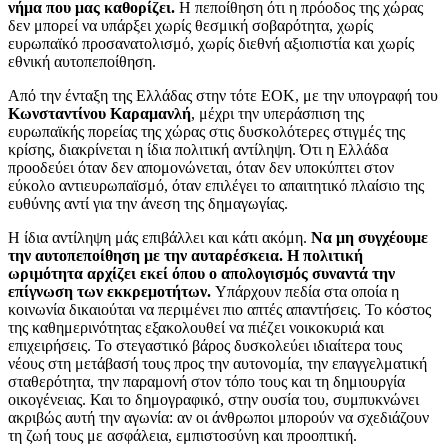
νήμα που μας καθορίζει.
Η πεποίθηση ότι η πρόοδος της χώρας
δεν μπορεί να υπάρξει χωρίς θεσμική σοβαρότητα, χωρίς
ευρωπαϊκό προσανατολισμό, χωρίς διεθνή αξιοπιστία και χωρίς
εθνική αυτοπεποίθηση.
Από την ένταξη της Ελλάδας στην τότε ΕΟΚ, με την υπογραφή του
Κωνσταντίνου Καραμανλή
, μέχρι την υπεράσπιση της
ευρωπαϊκής πορείας της χώρας στις δυσκολότερες στιγμές της
κρίσης, διακρίνεται η ίδια πολιτική αντίληψη. Ότι η Ελλάδα
προοδεύει όταν δεν απομονώνεται, όταν δεν υποκύπτει στον
εύκολο αντιευρωπαϊσμό, όταν επιλέγει το απαιτητικό πλαίσιο της
ευθύνης αντί για την άνεση της δημαγωγίας.
Η ίδια αντίληψη μάς επιβάλλει και κάτι ακόμη.
Να μη συγχέουμε
την αυτοπεποίθηση με την αυταρέσκεια. Η πολιτική
ωριμότητα αρχίζει εκεί όπου ο απολογισμός συναντά την
επίγνωση των εκκρεμοτήτων.
Υπάρχουν πεδία στα οποία η
κοινωνία δικαιούται να περιμένει πιο απτές απαντήσεις. Το κόστος
της καθημερινότητας εξακολουθεί να πιέζει νοικοκυριά και
επιχειρήσεις. Το στεγαστικό βάρος δυσκολεύει ιδιαίτερα τους
νέους στη μετάβασή τους προς την αυτονομία, την επαγγελματική
σταθερότητα, την παραμονή στον τόπο τους και τη δημιουργία
οικογένειας. Και το δημογραφικό, στην ουσία του, συμπυκνώνει
ακριβώς αυτή την αγωνία: αν οι άνθρωποι μπορούν να σχεδιάζουν
τη ζωή τους με ασφάλεια, εμπιστοσύνη και προοπτική.