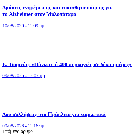
Δράσεις ενημέρωσης και ευαισθητοποίησης για
το Alzheimer στον Μυλοπόταμο
10/08/2026 - 11:09 πμ
Ε. Τουρνάς: «Πάνω από 400 πυρκαγιές σε δέκα ημέρες»
09/08/2026 - 12:07 μμ
Δύο συλλήψεις στο Ηράκλειο για ναρκωτικά
09/08/2026 - 11:16 πμ
Επόμενο άρθρο