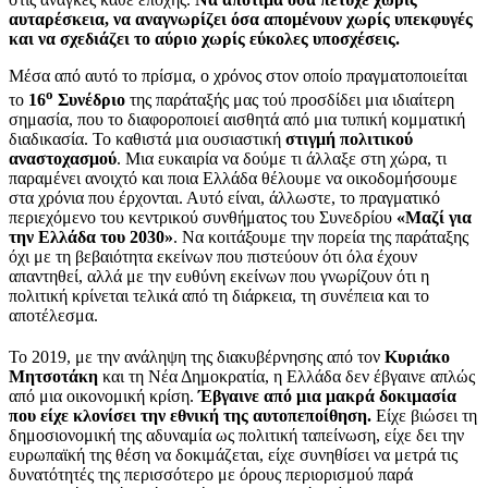
αυταρέσκεια, να αναγνωρίζει όσα απομένουν χωρίς υπεκφυγές
και να σχεδιάζει το αύριο χωρίς εύκολες υποσχέσεις.
Μέσα από αυτό το πρίσμα, ο χρόνος στον οποίο πραγματοποιείται
ο
το
16
Συνέδριο
της παράταξής μας τού προσδίδει μια ιδιαίτερη
σημασία, που το διαφοροποιεί αισθητά από μια τυπική κομματική
διαδικασία. Το καθιστά μια ουσιαστική
στιγμή πολιτικού
αναστοχασμού
. Μια ευκαιρία να δούμε τι άλλαξε στη χώρα, τι
παραμένει ανοιχτό και ποια Ελλάδα θέλουμε να οικοδομήσουμε
στα χρόνια που έρχονται. Αυτό είναι, άλλωστε, το πραγματικό
περιεχόμενο του κεντρικού συνθήματος του Συνεδρίου
«Μαζί για
την Ελλάδα του 2030»
. Να κοιτάξουμε την πορεία της παράταξης
όχι με τη βεβαιότητα εκείνων που πιστεύουν ότι όλα έχουν
απαντηθεί, αλλά με την ευθύνη εκείνων που γνωρίζουν ότι η
πολιτική κρίνεται τελικά από τη διάρκεια, τη συνέπεια και το
αποτέλεσμα.
Το 2019, με την ανάληψη της διακυβέρνησης από τον
Κυριάκο
Μητσοτάκη
και τη Νέα Δημοκρατία, η Ελλάδα δεν έβγαινε απλώς
από μια οικονομική κρίση.
Έβγαινε από μια μακρά δοκιμασία
που είχε κλονίσει την εθνική της αυτοπεποίθηση.
Είχε βιώσει τη
δημοσιονομική της αδυναμία ως πολιτική ταπείνωση, είχε δει την
ευρωπαϊκή της θέση να δοκιμάζεται, είχε συνηθίσει να μετρά τις
δυνατότητές της περισσότερο με όρους περιορισμού παρά