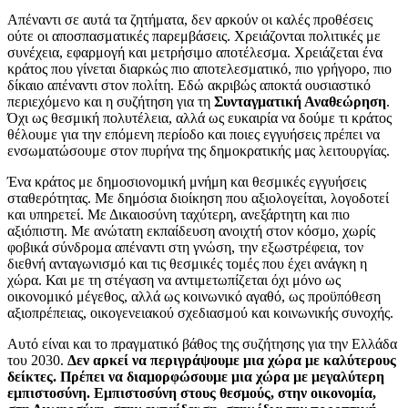
Απέναντι σε αυτά τα ζητήματα, δεν αρκούν οι καλές προθέσεις
ούτε οι αποσπασματικές παρεμβάσεις. Χρειάζονται πολιτικές με
συνέχεια, εφαρμογή και μετρήσιμο αποτέλεσμα. Χρειάζεται ένα
κράτος που γίνεται διαρκώς πιο αποτελεσματικό, πιο γρήγορο, πιο
δίκαιο απέναντι στον πολίτη. Εδώ ακριβώς αποκτά ουσιαστικό
περιεχόμενο και η συζήτηση για τη
Συνταγματική Αναθεώρηση
.
Όχι ως θεσμική πολυτέλεια, αλλά ως ευκαιρία να δούμε τι κράτος
θέλουμε για την επόμενη περίοδο και ποιες εγγυήσεις πρέπει να
ενσωματώσουμε στον πυρήνα της δημοκρατικής μας λειτουργίας.
Ένα κράτος με δημοσιονομική μνήμη και θεσμικές εγγυήσεις
σταθερότητας. Με δημόσια διοίκηση που αξιολογείται, λογοδοτεί
και υπηρετεί. Με Δικαιοσύνη ταχύτερη, ανεξάρτητη και πιο
αξιόπιστη. Με ανώτατη εκπαίδευση ανοιχτή στον κόσμο, χωρίς
φοβικά σύνδρομα απέναντι στη γνώση, την εξωστρέφεια, τον
διεθνή ανταγωνισμό και τις θεσμικές τομές που έχει ανάγκη η
χώρα. Και με τη στέγαση να αντιμετωπίζεται όχι μόνο ως
οικονομικό μέγεθος, αλλά ως κοινωνικό αγαθό, ως προϋπόθεση
αξιοπρέπειας, οικογενειακού σχεδιασμού και κοινωνικής συνοχής.
Αυτό είναι και το πραγματικό βάθος της συζήτησης για την Ελλάδα
του 2030.
Δεν αρκεί να περιγράψουμε μια χώρα με καλύτερους
δείκτες. Πρέπει να διαμορφώσουμε μια χώρα με μεγαλύτερη
εμπιστοσύνη. Εμπιστοσύνη στους θεσμούς, στην οικονομία,