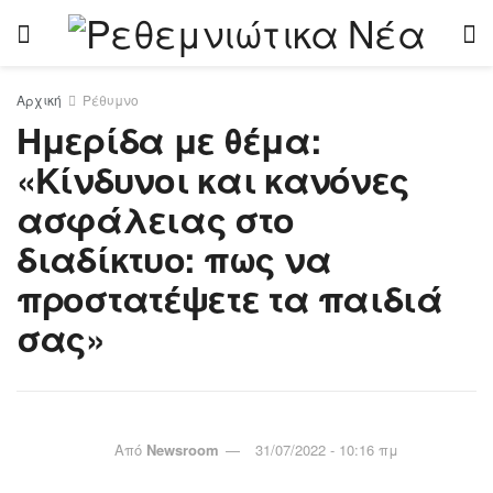
Αρχική
Ρέθυμνο
Ημερίδα με θέμα:
«Κίνδυνοι και κανόνες
ασφάλειας στο
διαδίκτυο: πως να
προστατέψετε τα παιδιά
σας»
Από
Newsroom
31/07/2022 - 10:16 πμ