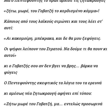
Μα ο Πεντεφούντης το πρωί άρχισε τις ζητωκραυγές
«ζήτω, μωρέ, του Γοβατζή το κερδισμένο κόμμα»!
Κάποιος από τους λαϊκούς σιμώνει και τους λέει στ’
αυτί:
«Αι κακομοίρη, μπέκρακα, και δε θα μου ξεφύγεις.
Οι ψήφοι λείπουν του Στρατού. Να δούμε τι θα πουν κι
αυτοί»
κι ο Γοβατζής σου αν δεν βγει να βρης… βάρκα να
φύγεις
Ο Πεντεφούντης σκεφτικός τα λόγια του τα ερευνά
κι αμέσως νέα ζητωκραυγή αφήνει επί τόπου:
«Ζήτω μωρέ του Γοβατζή, μα… εντελώς προσωρινά