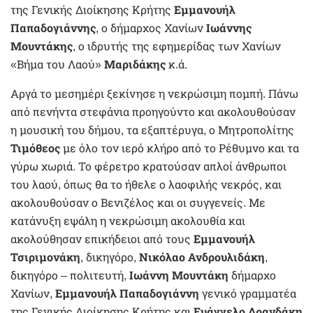
της Γενικής Διοίκησης Κρήτης
Εμμανουήλ
Παπαδογιάννης
, ο δήμαρχος Χανίων
Ιωάννης
Μουντάκης
, ο ιδρυτής της εφημερίδας των Χανίων
«Βήμα του Λαού»
Μαριδάκης
κ.ά.
Αργά το μεσημέρι ξεκίνησε η νεκρώσιμη πομπή. Πάνω
από πενήντα στεφάνια προηγούντο και ακολουθούσαν
η μουσική του δήμου, τα εξαπτέρυγα, ο Μητροπολίτης
Τιμόθεος
με όλο τον ιερό κλήρο από το Ρέθυμνο και τα
γύρω χωριά. Το φέρετρο κρατούσαν απλοί άνθρωποι
του λαού, όπως θα το ήθελε ο λαοφιλής νεκρός, και
ακολουθούσαν ο Βενιζέλος και οι συγγενείς. Με
κατάνυξη εψάλη η νεκρώσιμη ακολουθία και
ακολούθησαν επικήδειοι από τους
Εμμανουήλ
Τσιριμονάκη
, δικηγόρο,
Νικόλαο Ανδρουλιδάκη
,
δικηγόρο – πολιτευτή,
Ιωάννη Μουντάκη
δήμαρχο
Χανίων,
Εμμανουήλ Παπαδογιάννη
γενικό γραμματέα
της Γενικής Διοίκησης Κρήτης και
Ευάγγελο Δρανδάκη