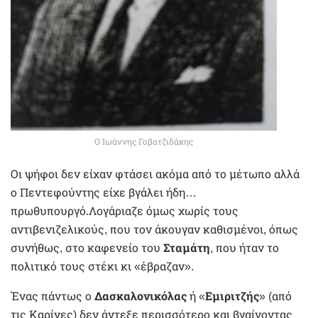
Ο Ιωάννης Γοβατζιδάκης
Οι ψήφοι δεν είχαν φτάσει ακόμα από το μέτωπο αλλά
ο Πεντεφούντης είχε βγάλει ήδη…
πρωθυπουργό.Λογάριαζε όμως χωρίς τους
αντιβενιζελικούς, που τον άκουγαν καθισμένοι, όπως
συνήθως, στο καφενείο του
Σταμάτη
, που ήταν το
πολιτικό τους στέκι κι «έβραζαν».
Ένας πάντως ο
Δασκαλονικόλας
ή «
Εμιριτζής
» (από
τις Καρίνες) δεν άντεξε περισσότερο και βγαίνοντας