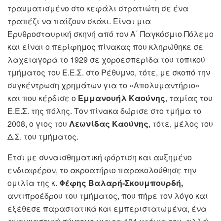
τραυματισμένο στο κεφάλι στρατιώτη σε ένα
τραπέζι να παίζουν σκάκι. Είναι μια
Ερυθροσταυρική σκηνή από τον Α΄ Παγκόσμιο Πόλεμο
και είναι ο περίφημος πίνακας που κληρώθηκε σε
λαχειαγορά το 1929 σε χοροεσπερίδα του τοπικού
τμήματος του Ε.Ε.Σ. στο Ρέθυμνο, τότε, με σκοπό την
συγκέντρωση χρημάτων για το «Απολυμαντήριο»
και που κέρδισε ο
Εμμανουήλ Καούνης
, ταμίας του
Ε.Ε.Σ. της πόλης. Τον πίνακα δώρισε στο τμήμα το
2008, ο γιος του
Λεωνίδας Καούνης
, τότε, μέλος του
Δ.Σ. του τμήματος.
Έτσι με συναισθηματική φόρτιση και αυξημένο
ενδιαφέρον, το ακροατήριο παρακολούθησε την
ομιλία της κ.
Φέφης Βαλαρή-Σκουμπουρδή,
αντιπροέδρου του τμήματος, που πήρε τον λόγο και
εξέθεσε παραστατικά και εμπεριστατωμένα, ένα