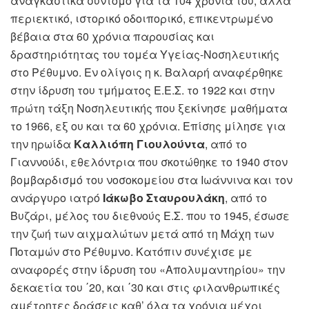
αναγκαστικά σύντομο για τα 104 χρόνια του, αλλά
περιεκτικό, ιστορικό οδοιπορικό, επικεντρωμένο
βέβαια στα 60 χρόνια παρουσίας και
δραστηριότητας του τομέα Υγείας-Νοσηλευτικής
στο Ρέθυμνο. Εν ολίγοις η κ. Βαλαρή αναφέρθηκε
στην ίδρυση του τμήματος Ε.Ε.Σ. το 1922 και στην
πρώτη τάξη Νοσηλευτικής που ξεκίνησε μαθήματα
το 1966, εξ ου και τα 60 χρόνια. Επίσης μίλησε για
την ηρωίδα
Καλλιόπη Γιουλούντα
, από το
Γιαννούδι, εθελόντρια που σκοτώθηκε το 1940 στον
βομβαρδισμό του νοσοκομείου στα Ιωάννινα και τον
ανάργυρο ιατρό
Ιάκωβο Σταυρουλάκη
, από το
Βυζάρι, μέλος του διεθνούς Ε.Σ. που το 1945, έσωσε
την ζωή των αιχμαλώτων μετά από τη Μάχη των
Ποταμών στο Ρέθυμνο. Κατόπιν συνέχισε με
αναφορές στην ίδρυση του «Απολυμαντηρίου» την
δεκαετία του ΄20, και ΄30 και στις φιλανθρωπικές
αμέτρητες δράσεις καθ’ όλα τα χρόνια μέχρι