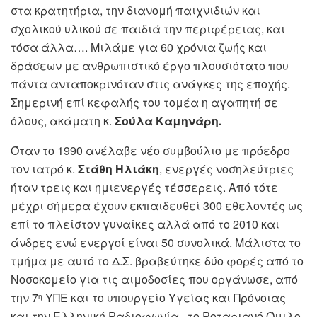
στα κρατητήρια, την διανομή παιχνιδιών και
σχολικού υλικού σε παιδιά την περιφέρειας, και
τόσα άλλα…. Μιλάμε για 60 χρόνια ζωής και
δράσεων με ανθρωπιστικό έργο πλουσιότατο που
πάντα ανταποκρινόταν στις ανάγκες της εποχής.
Σημερινή επί κεφαλής του τομέα η αγαπητή σε
όλους, ακάματη κ.
Σούλα Καμηνάρη.
Όταν το 1990 ανέλαβε νέο συμβούλιο με πρόεδρο
τον ιατρό κ.
Στάθη Ηλιάκη
, ενεργές νοσηλεύτριες
ήταν τρεις και ημιενεργές τέσσερεις. Από τότε
μέχρι σήμερα έχουν εκπαιδευθεί 300 εθελοντές ως
επί το πλείστον γυναίκες αλλά από το 2010 και
άνδρες ενώ ενεργοί είναι 50 συνολικά. Μάλιστα το
τμήμα με αυτό το Δ.Σ. βραβεύτηκε δύο φορές από το
Νοσοκομείο για τις αιμοδοσίες που οργάνωσε, από
την 7
ΥΠΕ και το υπουργείο Υγείας και Πρόνοιας
η
και την Ελληνική Ραδιοφωνία , το Ροταριανό Όμιλο