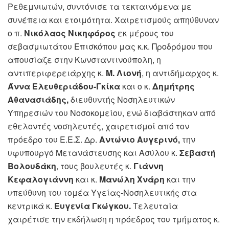
Ρεθεμνιωτών, συντόνισε τα τεκταινόμενα με
συνέπεια και ετοιμότητα. Χαιρετισμούς απηύθυναν
ο π.
Νικόλαος Νικηφόρος
εκ μέρους του
σεβασμιωτάτου Επισκόπου μας κ.κ. Προδρόμου που
απουσίαζε στην Κωνσταντινούπολη, η
αντιπεριφερειάρχης κ.
Μ. Λιονή
, η αντιδήμαρχος κ.
Άννα Ελευθεριάδου-Γκίκα
και ο κ.
Δημήτρης
Αθανασιάδης,
διευθυντής Νοσηλευτικών
Υπηρεσιών του Νοσοκομείου, ενώ διαβάστηκαν από
εθελοντές νοσηλευτές, χαιρετισμοί από τον
πρόεδρο του Ε.Ε.Σ. Δρ.
Αντώνιο Αυγερινό,
την
υφυπουργό Μετανάστευσης και Ασύλου κ.
Σεβαστή
Βολουδάκη
, τους βουλευτές κ.
Γιάννη
Κεφαλογιάννη
και κ.
Μανώλη Χνάρη
και την
υπεύθυνη του τομέα Υγείας-Νοσηλευτικής στα
κεντρικά κ.
Ευγενία Γκώγκου.
Τελευταία
χαιρέτισε την εκδήλωση η πρόεδρος του τμήματος κ.