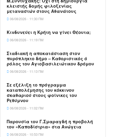
Μ.Συντυχάκης: Όχι στη δημιουργία
κλειστής δομής φιλοξενίας
μεταναστών στους Αθανάτους
06/08/2026 - 11:30 ΠΜ
Κινδυνεύει η Κρήτη να γίνει Θέουτα;
06/08/2026 - 11:19 ΠΜ
Σταδιακή η αποκατάσταση στον
πυρόπληκτο δήμο – Καθοριστικός ό
ρόλος του Αγιοβασιλειώτικου δρόμου
06/08/2026 - 11:13 ΠΜ
Σε εξέλιξη το πρόγραμμα
καταπολέμησης του κόκκινου
σκαθαριού στους φοίνικες του
Ρεθύμνου
06/08/2026 - 11:02 ΠΜ
Παρουσία του Γ.Σμαραγδή η προβολή
του «Καποδίστρια» στα Ανώγεια
06/08/2026 - 10:53 ΠΜ