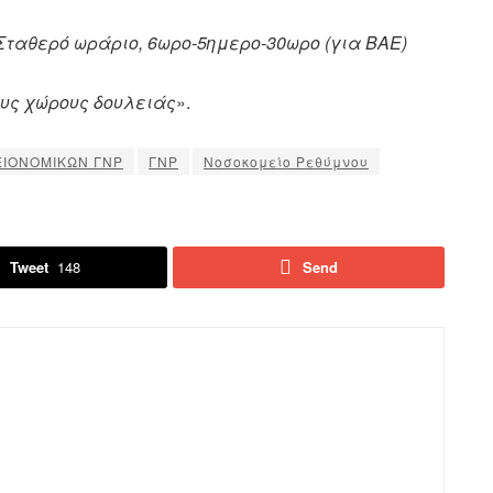
 Σταθερό ωράριο, 6ωρο-5ημερο-30ωρο (για ΒΑΕ)
ους χώρους δουλειάς
».
ΕΙΟΝΟΜΙΚΩΝ ΓΝΡ
ΓΝΡ
Νοσοκομείο Ρεθύμνου
Tweet
148
Send