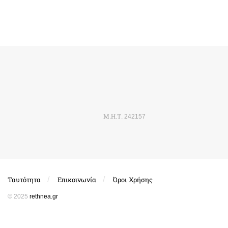
Μ.Η.Τ. 242157
Ταυτότητα
Επικοινωνία
Όροι Χρήσης
© 2025
rethnea.gr