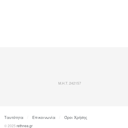
Μ.Η.Τ. 242157
Ταυτότητα
Επικοινωνία
Όροι Χρήσης
© 2025
rethnea.gr