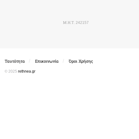
Μ.Η.Τ. 242157
Ταυτότητα
Επικοινωνία
Όροι Χρήσης
© 2025
rethnea.gr