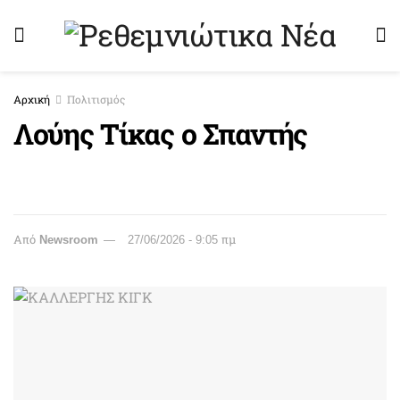
Αρχική
Πολιτισμός
Λούης Τίκας ο Σπαντής
Από
Newsroom
27/06/2026 - 9:05 πμ