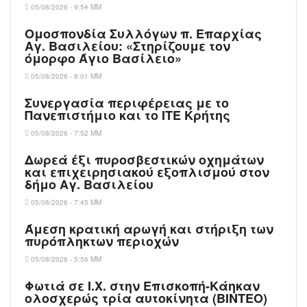
05/08/2026 - 9:54 ΜΜ
Ομοσπονδία Συλλόγων π. Επαρχίας
Αγ. Βασιλείου: «Στηρίζουμε τον
όμορφο Άγιο Βασίλειο»
05/08/2026 - 8:01 ΜΜ
Συνεργασία περιφέρειας με το
Πανεπιστήμιο και το ΙΤΕ Κρήτης
05/08/2026 - 7:52 ΜΜ
Δωρεά έξι πυροσβεστικών οχημάτων
και επιχειρησιακού εξοπλισμού στον
δήμο Αγ. Βασιλείου
05/08/2026 - 7:45 ΜΜ
Άμεση κρατική αρωγή και στήριξη των
πυρόπληκτων περιοχών
05/08/2026 - 5:56 ΜΜ
Φωτιά σε Ι.Χ. στην Επισκοπή-Κάηκαν
ολοσχερώς τρία αυτοκίνητα (ΒΙΝΤΕΟ)