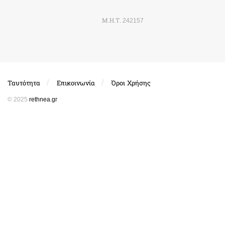
Μ.Η.Τ. 242157
Ταυτότητα
Επικοινωνία
Όροι Χρήσης
© 2025
rethnea.gr