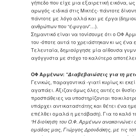
γήπεδο που είχε μια εξαιρετική εικόνα, ω
αρωγός -ειδικά στις Μικτές- πάντοτε δίνον
πάντοτε με λόγο αλλά και με έργα (δημιο
ανθρώπων που “έφυγαν”…).
Σημαντικό είναι να τονίσουμε ότι ο ΟΦ Αρ
του -όποτε αυτά το χρειάστηκαν κι ως ένα 
Τελευταία, δημιούργησε μία αίθουσα γυμν
αγόγγυστα με στόχο το καλύτερο αποτέλε
ΟΦ Αρμένων:
“Διαβεβαιώσεις για τη με
Γενικώς, παραγοντικά -γιατί κυρίως κι εκεί
αγαπάει. Άξιζαν όμως όλες αυτές οι θυσίε
προσπάθειες να υποστηρίζονται ποικιλοτρόπ
υπάρχει αντικαταστάτης και θέτει ένα ημε
επέλθει ομαλά η μετάβαση). Για το καλό 
“Η διοίκηση του Ο.Φ. Αρμένων ανακοινώνει 
ομάδας μας, Γιώργος Δρουδάκης, με τις τ