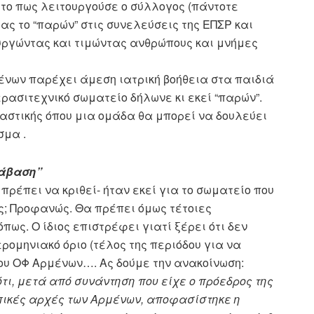
ς το πως λειτουργούσε ο σύλλογος (πάντοτε
τας το “παρών” στις συνελεύσεις της ΕΠΣΡ και
υργώντας και τιμώντας ανθρώπους και μνήμες
μένων παρέχει άμεση ιατρική βοήθεια στα παιδιά
ερασιτεχνικό σωματείο δήλωνε κι εκεί “παρών”.
αστικής όπου μια ομάδα θα μπορεί να δουλεύει
σμα .
τάβαση”
 πρέπει να κριθεί- ήταν εκεί για το σωματείο που
ς; Προφανώς. Θα πρέπει όμως τέτοιες
ως. Ο ίδιος επιστρέφει γιατί ξέρει ότι δεν
ρομηνιακό όριο (τέλος της περιόδου για να
του ΟΦ Αρμένων…. Ας δούμε την ανακοίνωση:
ότι, μετά από συνάντηση που είχε ο πρόεδρος της
οπικές αρχές των Αρμένων, αποφασίστηκε η