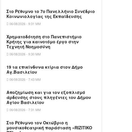
Στο Ρέθυμνο το 7ο Πανελλήνιο Συνέδριο
Κοινωνιολογίας της Εκπαίδευσης
06/08/2026 - 9:31 ΜΜ
Χρηματοδότηση στο Πανεπιστήμιο
Κρήτης για καινοτόμο έργο στην
Τεχνητή Νοημοσύνη
06/08/2026 - 9:30 ΜΜ
19 τα επικίνδυνα κτίρια στον Δήμο
Αγ.Βασιλείου
06/08/2026 - 7:43 ΜΜ
Αποζημίωση και για τον εξοπλισμό
άρδευσης στους πληγέντες του Δήμου
Αγίου Βασιλείου
06/08/2026 - 7:31 ΜΜ
Στο Ρέθυμνο τον Οκτώβριο η
μουσικοθεατρική παράσταση «RIZITIKO