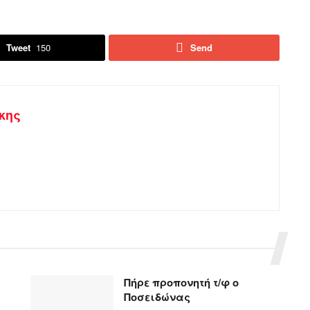
Tweet
150
Send
κης
Πήρε προπονητή τ/φ ο
Ποσειδώνας