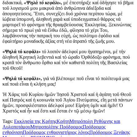
διδακτικά,
«Ψηλά τό κεφάλι»,
μέ ἐπεστήριξε καί ὁδήγησε τό βῆμα
τοῦ λογισμοῦ μου μακρυά ἀπό ἀνθρώπινα ἀδιέξοδα καί
ἀπογοητεύσεις. Ἔτσι, συνεχίζει δυό χρόνια περίπου τώρα, μέ
ἰώβεια ὑπομονή, ἀληθινή χαρά καί ὑποδειγματικό θάρρος νά
μαρτυρεῖ τό φρόνημα τῆς θριαμβεύουσας Ἐκκλησίας. Ξεκινώντας
σήμερα τό πρωί γιά νά ἔλθω ἐδῶ, φίλησα τό χέρι Του,
λαμβάνοντας τήν πατρική του εὐχή, ὡς πολύτιμο ἐφόδιο καί
ἐφαλτήριο μοναδικῆς ἀξίας στή νέα ἀτραπό τῆς ζωῆς μου.
«Ψηλά τό κεφάλι»
τό λοιπόν ἀδελφοί μου ἠγαπημένοι, μέ τήν
ἀληθινή Κρητική λεβεντιά καί τό ὡραῖο Ὀρθόδοξο φρόνημα, πού
κρατᾶ τόν ἄνθρωπο ὄρθιο καί τόν καθιστᾶ πολίτη τῆς Βασιλείας
τοῦ Θεοῦ!
«Ψηλά τό κεφάλι»,
γιά νά βλέπουμε ποῦ εἶναι τό πολίτευμά μας
καί ποιά εἶναι ἡ κλήση μας!
Ἡ Χάρις τοῦ Κυρίου ἡμῶν Ἰησοῦ Χριστοῦ καί ἡ ἀγάπη τοῦ Θεοῦ
καί Πατρός καί ἡ κοινωνία τοῦ Ἁγίου Πνεύματος, εἴη μετά πάντων
ἡμῶν, προσφιλέστατοι ἀδελφοί μου! Εἰρήνη ὑμῖν καί ἡμῖν! Ὁ
Χριστός καί ἦν καί ἔστι καί ἔσται ἐν τῷ μέσῳ ἡμῶν!
Tags:
Εκκλησία της Κρήτης
Κρήτη
Μητρόπολη Ρεθύμνης και
Αυλοποτάμου
Μητροπολίτης Πρόδρομος
Πρόδρομος
ενθρόνιση
Πρόδρομος ενθρονιστήριος λόγος
Πρόδρομος Ξενάκης