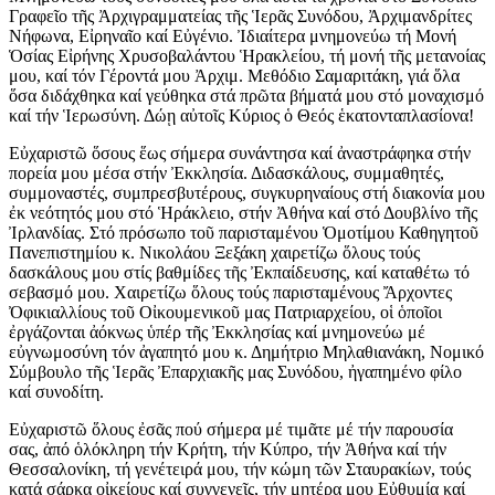
Γραφεῖο τῆς Ἀρχιγραμματείας τῆς Ἱερᾶς Συνόδου, Ἀρχιμανδρίτες
Νήφωνα, Εἰρηναῖο καί Εὐγένιο. Ἰδιαίτερα μνημονεύω τή Μονή
Ὁσίας Εἰρήνης Χρυσοβαλάντου Ἡρακλείου, τή μονή τῆς μετανοίας
μου, καί τόν Γέροντά μου Ἀρχιμ. Μεθόδιο Σαμαριτάκη, γιά ὅλα
ὅσα διδάχθηκα καί γεύθηκα στά πρῶτα βήματά μου στό μοναχισμό
καί τήν Ἱερωσύνη. Δώῃ αὐτοῖς Κύριος ὁ Θεός ἑκατονταπλασίονα!
Εὐχαριστῶ ὅσους ἕως σήμερα συνάντησα καί ἀναστράφηκα στήν
πορεία μου μέσα στήν Ἐκκλησία. Διδασκάλους, συμμαθητές,
συμμοναστές, συμπρεσβυτέρους, συγκυρηναίους στή διακονία μου
ἐκ νεότητός μου στό Ἡράκλειο, στήν Ἀθήνα καί στό Δουβλίνο τῆς
Ἰρλανδίας. Στό πρόσωπο τοῦ παρισταμένου Ὁμοτίμου Καθηγητοῦ
Πανεπιστημίου κ. Νικολάου Ξεξάκη χαιρετίζω ὅλους τούς
δασκάλους μου στίς βαθμίδες τῆς Ἐκπαίδευσης, καί καταθέτω τό
σεβασμό μου. Χαιρετίζω ὅλους τούς παρισταμένους Ἄρχοντες
Ὀφικιαλλίους τοῦ Οἰκουμενικοῦ μας Πατριαρχείου, οἱ ὁποῖοι
ἐργάζονται ἀόκνως ὑπέρ τῆς Ἐκκλησίας καί μνημονεύω μέ
εὐγνωμοσύνη τόν ἀγαπητό μου κ. Δημήτριο Μηλαθιανάκη, Νομικό
Σύμβουλο τῆς Ἱερᾶς Ἐπαρχιακῆς μας Συνόδου, ἠγαπημένο φίλο
καί συνοδίτη.
Εὐχαριστῶ ὅλους ἐσᾶς πού σήμερα μέ τιμᾶτε μέ τήν παρουσία
σας, ἀπό ὁλόκληρη τήν Κρήτη, τήν Κύπρο, τήν Ἀθήνα καί τήν
Θεσσαλονίκη, τή γενέτειρά μου, τήν κώμη τῶν Σταυρακίων, τούς
κατά σάρκα οἰκείους καί συγγενεῖς, τήν μητέρα μου Εὐθυμία καί