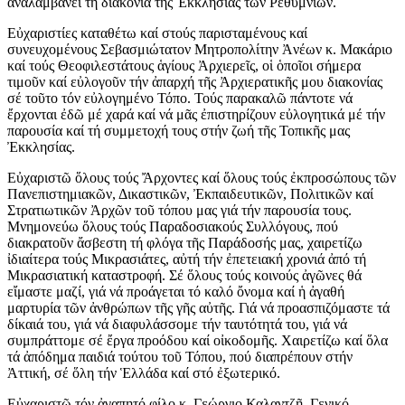
ἀναλαμβάνει τή διακονία τῆς Ἐκκλησίας τῶν Ρεθυμνίων.
Εὐχαριστίες καταθέτω καί στούς παρισταμένους καί
συνευχομένους Σεβασμιώτατον Μητροπολίτην Ἀνέων κ. Μακάριο
καί τούς Θεοφιλεστάτους ἁγίους Ἀρχιερεῖς, οἱ ὁποῖοι σήμερα
τιμοῦν καί εὐλογοῦν τήν ἀπαρχή τῆς Ἀρχιερατικῆς μου διακονίας
σέ τοῦτο τόν εὐλογημένο Τόπο. Τούς παρακαλῶ πάντοτε νά
ἔρχονται ἐδῶ μέ χαρά καί νά μᾶς ἐπιστηρίζουν εὐλογητικά μέ τήν
παρουσία καί τή συμμετοχή τους στήν ζωή τῆς Τοπικῆς μας
Ἐκκλησίας.
Εὐχαριστῶ ὅλους τούς Ἄρχοντες καί ὅλους τούς ἐκπροσώπους τῶν
Πανεπιστημιακῶν, Δικαστικῶν, Ἐκπαιδευτικῶν, Πολιτικῶν καί
Στρατιωτικῶν Ἀρχῶν τοῦ τόπου μας γιά τήν παρουσία τους.
Μνημονεύω ὅλους τούς Παραδοσιακούς Συλλόγους, πού
διακρατοῦν ἄσβεστη τή φλόγα τῆς Παράδοσής μας, χαιρετίζω
ἰδιαίτερα τούς Μικρασιάτες, αὐτή τήν ἐπετειακή χρονιά ἀπό τή
Μικρασιατική καταστροφή. Σέ ὅλους τούς κοινούς ἀγῶνες θά
εἴμαστε μαζί, γιά νά προάγεται τό καλό ὄνομα καί ἡ ἀγαθή
μαρτυρία τῶν ἀνθρώπων τῆς γῆς αὐτῆς. Γιά νά προασπιζόμαστε τά
δίκαιά του, γιά νά διαφυλάσσομε τήν ταυτότητά του, γιά νά
συμπράττομε σέ ἔργα προόδου καί οἰκοδομῆς. Χαιρετίζω καί ὅλα
τά ἀπόδημα παιδιά τούτου τοῦ Τόπου, πού διαπρέπουν στήν
Ἀττική, σέ ὅλη τήν Ἑλλάδα καί στό ἐξωτερικό.
Εὐχαριστῶ τόν ἀγαπητό φίλο κ. Γεώργιο Καλαντζῆ, Γενικό