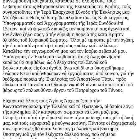
Εὐγνωμοσύνη καί χάριτες καταθέτω σέ ὅλους ἐσᾶς, τούς
Σεβασμιωτάτους Μητροπολίτες τῆς Ἐκκλησίας τῆς Κρήτης, τούς
συγκροτοῦντες τήν Ἱερά Ἐπαρχιακή Σύνοδο τῆς Ἐκκλησίας μας.
Μέ ἀξίωσε ὁ Θεός νά διατρίβω πλησίον σας ὡς Κωδικογράφος,
Ὑπογραμματεύς καί Ἀρχιγραμματεύς τῆς Ἱερᾶς Συνόδου ἐπί
15ετίαν, καί νά ψηλαφῶ διαρκῶς τήν ποιμαντική σας ἀγωνία καί
τόν ἔνθεο ζῆλο σας γιά τήν εὔρυθμη πορεία τῆς κατά Κρήτην
ὁλκάδος τοῦ Κυριακοῦ Σώματος. Ὅλοι μέ τιμήσατε μέ τήν ἀγάπη,
τήν ἐμπιστοσύνη καί τή στοργή σας «πάλιν καί πολλάκις».
Καταθέτω τήν εὐγνωμοσύνη μου καί τόν ἰσόβιο σεβασμό μου.
Ὑπόσχομαι, ἐν Ἐκκλησίᾳ πληθούσῃ, ὅτι ἐξ ὅλης ψυχῆς καί
καρδίας θά συμβάλω, ὡς ὁ ἐλάχιστος τοῦ Συνοδικοῦ
Βουλευτηρίου, εἰς ὅσα ἀγαθά, ἅγια καί δίκαια ὑποσχεθήκαμε
ἐνώπιον Θεοῦ καί ἀνθρώπων νά ἐργαζόμαστε, ἀπό κοινοῦ, γιά τήν
θεόδρομο πορεία τῆς Ἐκκλησίας τοῦ Ἀποστόλου Τίτου, πρός
εὔκλεια τοῦ Πανσέπτου Οἰκουμενικοῦ Θρόνου καί κουφισμό τοῦ
βάρους τοῦ πολυευθύνου ἔργου τοῦ Πατριάρχου τοῦ Γένους.
Εὐχαριστῶ ὅλους τούς Ἁγίους Ἀρχιερεῖς ἀπό τήν
Κωνσταντινούπολη, τήν Ἑλλάδα καί τό ἐξωτερικό, οἱ ὁποῖοι λόγῳ
τῆς πανδημίας, δέν κατάφεραν σωματικά νά εἶναι μαζί μας.
Γνωρίζω ὅτι αὐτή τήν ὥρα ἑνώνουν τήν προσευχή τους μέ τή δική
μας, καί τούς εὐχαριστῶ μέ εὐγνωμοσύνη. Πάντοτε οἱ ἀρχιερατικές
τους προσευχές θά ἀποτελοῦν πηγή εὐλογίας καί βακτηρία
ἐπιστηριγμοῦ γιά τόν ἐλάχιστο ἀδελφό τους, πού σήμερα