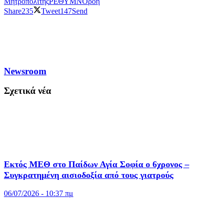
Μητροπολίτης
ΡΕΘΥΜΝΟ
ροή
Share
235
Tweet
147
Send
Newsroom
Σχετικά νέα
Εκτός ΜΕΘ στο Παίδων Αγία Σοφία ο 6χρονος –
Συγκρατημένη αισιοδοξία από τους γιατρούς
06/07/2026 - 10:37 πμ