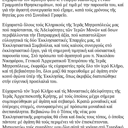
Γραμματέα Θρησκευμάτων, πού μέ τιμᾶ μέ την παρουσία του, καί
γιά τήν ἀγαστή συνεργασία πού εἴχαμε, κατά τούς χρόνους τῆς
θητείας μου στό Συνοδικό Γραφεῖο.
Εὐχαριστῶ ὅλους τούς Κληρικούς τῆς Ἱερᾶς Μητροπόλεώς μας
πού παρίστανται, τίς Ἀδελφότητες τῶν Ἱερῶν Μονῶν καί ὅσων
περιβάλλονται τήν Πατριαρχική ἀξία, πού καταστολίζουν
εὐλογητικά τίς δύο Ἐκκλησιαστικές Ἐπαρχίες μας, τά
Ἐκκλησιαστικά Συμβούλια, καί τούς καλούς συνεργούς στό
ἐκκλησιαστικό ἔργο, γιά τή σημερινή τιμητική καί οὐσιαστική
παρουσία τους. Στό πρόσωπο τοῦ ἀγαπητοῦ μου π. Νικολάου
Νικηφόρου, Γενικοῦ Ἀρχιερατικοῦ Ἐπιτρόπου τῆς Ἱερᾶς
Μητροπόλεως, ἐκφράζω τίς εὐχαριστίες πρός ὅλο τόν ἱερό Κλῆρο,
καί τή βεβαιότητα ὅτι, ὅλοι μαζί θά πορευθοῦμε μέ ἀγάπη στόν
κοινό ἀγώνα ὑπέρ τῆς Ἐκκλησίας, ὅπως ἀκριβῶς διατυπώθηκε
στήν εὐγενική προσλαλιά του.
Εὐχαριστῶ τόν Ἱερό Κλῆρο καί τίς Μοναστικές ἀδελφότητες τῆς
Ἱερᾶς Ἀρχιεπισκοπῆς Κρήτης, μέ τούς ὁποίους μέχρι σήμερα
συμπορεύθηκαν μέ ἀγάπη καί σεβασμό. Κρατῶ μοναδικές καί
ὑπέροχες στιγμές, συνυφασμένες μέ πρόσωπα μοναδικά καί
ἀνεπανάληπτα. Βεβαιώνω ὅτι ὁ Τόπος τῆς νέας μου
Ἐκκλησιαστικῆς μαρτυρίας θά εἶναι καί δικός τους τόπος, ὁ ὁποῖος
πάντοτε μέ ἀγάπη θά τούς περιμένει νά τόν ἐπισκέπτονται.
Μνημονεύω τούς συνοδίτες μου ὅλα αὐτά τά χρόνια στό Συνοδικό