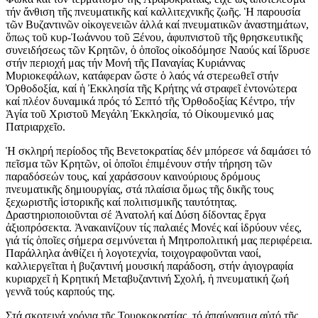
τήν ἄνθιση τῆς πνευματικῆς καί καλλιτεχνικῆς ζωῆς. Ἡ παρουσία
τῶν Βυζαντινῶν οἰκογενειῶν ἀλλά καί πνευματικῶν ἀναστημάτων,
ὅπως τοῦ κυρ-Ἰωάννου τοῦ Ξένου, ἀφυπνιστοῦ τῆς θρησκευτικῆς
συνειδήσεως τῶν Κρητῶν, ὁ ὁποῖος οἰκοδόμησε Ναούς καί ἵδρυσε
στήν περιοχή μας τήν Μονή τῆς Παναγίας Κυριάννας
Μυριοκεφάλων, κατάφεραν ὥστε ὁ λαός νά στερεωθεῖ στήν
Ὀρθοδοξία, καί ἡ Ἐκκλησία τῆς Κρήτης νά στραφεῖ ἐντονώτερα
καί πλέον δυναμικά πρός τό Σεπτό τῆς Ὀρθοδοξίας Κέντρο, τήν
Ἁγία τοῦ Χριστοῦ Μεγάλη Ἐκκλησία, τό Οἰκουμενικό μας
Πατριαρχεῖο.
Ἡ σκληρή περίοδος τῆς Βενετοκρατίας δέν μπόρεσε νά δαμάσει τό
πεῖσμα τῶν Κρητῶν, οἱ ὁποῖοι ἐπιμένουν στήν τήρηση τῶν
παραδόσεών τους, καί χαράσσουν καινούριους δρόμους
πνευματικῆς δημιουργίας, στά πλαίσια ὅμως τῆς δικῆς τους
ξεχωριστῆς ἱστορικῆς καί πολιτισμικῆς ταυτότητας.
Δραστηριοποιοῦνται σέ Ἀνατολή καί Δύση δίδοντας ἔργα
ἀξιοπρόσεκτα. Ἀνακαινίζουν τίς παλαιές Μονές καί ἱδρύουν νέες,
γιά τίς ὁποῖες σήμερα σεμνύνεται ἡ Μητροπολιτική μας περιφέρεια.
Παράλληλα ἀνθίζει ἡ λογοτεχνία, τοιχογραφοῦνται ναοί,
καλλιεργεῖται ἡ βυζαντινή μουσική παράδοση, στήν ἁγιογραφία
κυριαρχεῖ ἡ Κρητική Μεταβυζαντινή Σχολή, ἡ πνευματική ζωή
γεννᾶ τούς καρπούς της.
Στά σκοτεινά χρόνια τῆς Τουρκοκρατίας, τό ἀπαύγασμα αὐτό τῆς