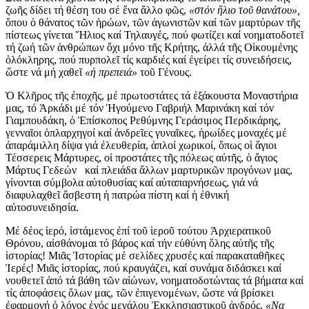
ζωῆς δίδει τή θέση του σέ ἕνα ἄλλο φῶς,
«στόν ἥλιο τοῦ θανάτου»,
ὅπου ὁ θάνατος τῶν ἡρώων, τῶν ἀγωνιστῶν καί τῶν μαρτύρων τῆς
πίστεως γίνεται Ἥλιος καί Τηλαυγές, πού φωτίζει καί νοηματοδοτεῖ
τή ζωή τῶν ἀνθρώπων ὄχι μόνο τῆς Κρήτης, ἀλλά τῆς Οἰκουμένης
ὁλόκληρης, πού πυρπολεῖ τίς καρδιές καί ἐγείρει τίς συνειδήσεις,
ὥστε νά μή χαθεῖ
«ἡ πρεπειά»
τοῦ Γένους.
Ὁ Κλῆρος τῆς ἐποχῆς, μέ πρωτοστάτες τά ἐξάκουστα Μοναστήρια
μας, τό Ἀρκάδι μέ τόν Ἡγούμενο Γαβριήλ Μαρινάκη καί τόν
Γιαμπουδάκη, ὁ Ἐπίσκοπος Ρεθύμνης Γεράσιμος Περδικάρης,
γενναῖοι ὁπλαρχηγοί καί ἀνδρεῖες γυναῖκες, ἡρωίδες μοναχές μέ
ἀπαράμιλλη δίψα γιά ἐλευθερία, ἁπλοί χωρικοί, ὅπως οἱ ἅγιοι
Τέσσερεις Μάρτυρες, οἱ προστάτες τῆς πόλεως αὐτῆς, ὁ ἅγιος
Μάρτυς Γεδεών καί πλειάδα ἄλλων μαρτυρικῶν προγόνων μας,
γίνονται σύμβολα αὐτοθυσίας καί αὐταπαρνήσεως, γιά νά
διαφυλαχθεῖ ἄσβεστη ἡ πατρώα πίστη καί ἡ ἐθνική
αὐτοσυνειδησία.
Μέ δέος ἱερό, ἱστάμενος ἐπί τοῦ ἱεροῦ τούτου Ἀρχιερατικοῦ
Θρόνου, αἰσθάνομαι τό βάρος καί τήν εὐθύνη ὅλης αὐτῆς τῆς
ἱστορίας! Μιᾶς Ἱστορίας μέ σελίδες χρυσές καί παρακαταθῆκες
Ἱερές! Μιᾶς ἱστορίας, πού κραυγάζει, καί συνάμα διδάσκει καί
νουθετεῖ ἀπό τά βάθη τῶν αἰώνων, νοηματοδοτώντας τά βήματα καί
τίς ἀποφάσεις ὅλων μας, τῶν ἐπιγενομένων, ὥστε νά βρίσκει
ἐφαρμογή ὁ λόγος ἑνός μεγάλου Ἐκκλησιαστικοῦ ἀνδρός,
«Να