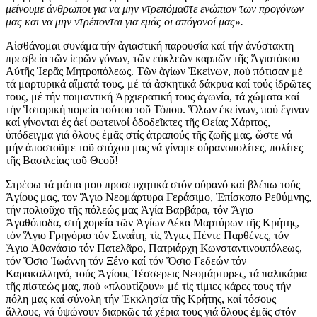
μείνουμε άνθρωποι για να μην ντρεπόμαστε ενώπιον των προγόνων
μας και να μην ντρέπονται για εμάς οι απόγονοί μας».
Αἰσθάνομαι συνάμα τήν ἁγιαστική παρουσία καί τήν ἀνύστακτη
πρεσβεία τῶν ἱερῶν γόνων, τῶν εὐκλεῶν καρπῶν τῆς Ἁγιοτόκου
Αὐτῆς Ἱερᾶς Μητροπόλεως. Τῶν ἁγίων Ἐκείνων, πού πότισαν μέ
τά μαρτυρικά αἵματά τους, μέ τά ἀσκητικά δάκρυα καί τούς ἱδρῶτες
τους, μέ τήν ποιμαντική Ἀρχιερατική τους ἀγωνία, τά χώματα καί
τήν Ἱστορική πορεία τούτου τοῦ Τόπου. Ὅλων ἐκείνων, πού ἔγιναν
καί γίνονται ἐς ἀεί φωτεινοί ὁδοδεῖκτες τῆς Θείας Χάριτος,
ὑπόδειγμα γιά ὅλους ἐμᾶς στίς ἀτραπούς τῆς ζωῆς μας, ὥστε νά
μήν ἀποστοῦμε τοῦ στόχου μας νά γίνομε οὐρανοπολίτες, πολίτες
τῆς Βασιλείας τοῦ Θεοῦ!
Στρέφω τά μάτια μου προσευχητικά στόν οὐρανό καί βλέπω τούς
Ἁγίους μας, τον Ἅγιο Νεομάρτυρα Γεράσιμο, Ἐπίσκοπο Ρεθύμνης,
τήν πολιοῦχο τῆς πόλεώς μας Ἁγία Βαρβάρα, τόν Ἅγιο
Ἀγαθόποδα, στή χορεία τῶν Ἁγίων Δέκα Μαρτύρων τῆς Κρήτης,
τόν Ἅγιο Γρηγόριο τόν Σιναΐτη, τίς Ἅγιες Πέντε Παρθένες, τόν
Ἅγιο Ἀθανάσιο τόν Πατελᾶρο, Πατριάρχη Κωνσταντινουπόλεως,
τόν Ὅσιο Ἰωάννη τόν Ξένο καί τόν Ὅσιο Γεδεών τόν
Καρακαλληνό, τούς Ἁγίους Τέσσερεις Νεομάρτυρες, τά παλικάρια
τῆς πίστεώς μας, πού «πλουτίζουν» μέ τίς τίμιες κάρες τους τήν
πόλη μας καί σύνολη τήν Ἐκκλησία τῆς Κρήτης, καί τόσους
ἄλλους, νά ὑψώνουν διαρκῶς τά χέρια τους γιά ὅλους ἐμᾶς στόν