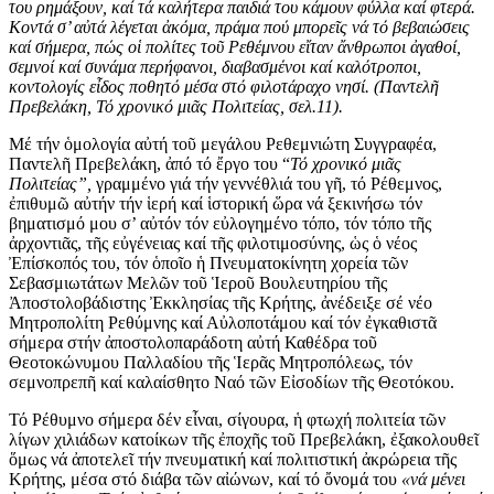
του ρημάξουν, καί τά καλήτερα παιδιά του κάμουν φύλλα καί φτερά.
Κοντά σ’ αὐτά λέγεται ἀκόμα, πράμα πού μπορεῖς νά τό βεβαιώσεις
καί σήμερα, πώς οἱ πολίτες τοῦ Ρεθέμνου εἴταν ἄνθρωποι ἀγαθοί,
σεμνοί καί συνάμα περήφανοι, διαβασμένοι καί καλότροποι,
κοντολογίς εἶδος ποθητό μέσα στό φιλοτάραχο νησί. (Παντελῆ
Πρεβελάκη, Τό χρονικό μιᾶς Πολιτείας, σελ.11).
Μέ τήν ὁμολογία αὐτή τοῦ μεγάλου Ρεθεμνιώτη Συγγραφέα,
Παντελῆ Πρεβελάκη, ἀπό τό ἔργο του “
Τό χρονικό μιᾶς
Πολιτείας”,
γραμμένο γιά τήν γεννέθλιά του γῆ, τό Ρέθεμνος,
ἐπιθυμῶ αὐτήν τήν ἱερή καί ἱστορική ὥρα νά ξεκινήσω τόν
βηματισμό μου σ’ αὐτόν τόν εὐλογημένο τόπο, τόν τόπο τῆς
ἀρχοντιᾶς, τῆς εὐγένειας καί τῆς φιλοτιμοσύνης, ὡς ὁ νέος
Ἐπίσκοπός του, τόν ὁποῖο ἡ Πνευματοκίνητη χορεία τῶν
Σεβασμιωτάτων Μελῶν τοῦ Ἱεροῦ Βουλευτηρίου τῆς
Ἀποστολοβάδιστης Ἐκκλησίας τῆς Κρήτης, ἀνέδειξε σέ νέο
Μητροπολίτη Ρεθύμνης καί Αὐλοποτάμου καί τόν ἐγκαθιστᾶ
σήμερα στήν ἀποστολοπαράδοτη αὐτή Καθέδρα τοῦ
Θεοτοκώνυμου Παλλαδίου τῆς Ἱερᾶς Μητροπόλεως, τόν
σεμνοπρεπῆ καί καλαίσθητο Ναό τῶν Εἰσοδίων τῆς Θεοτόκου.
Τό Ρέθυμνο σήμερα δέν εἶναι, σίγουρα, ἡ φτωχή πολιτεία τῶν
λίγων χιλιάδων κατοίκων τῆς ἐποχῆς τοῦ Πρεβελάκη, ἐξακολουθεῖ
ὅμως νά ἀποτελεῖ τήν πνευματική καί πολιτιστική ἀκρώρεια τῆς
Κρήτης, μέσα στό διάβα τῶν αἰώνων, καί τό ὄνομά του
«νά μένει