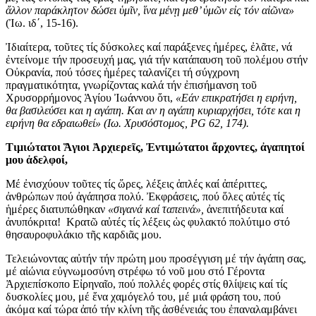
ἄλλον παράκλητον δώσει ὑμῖν, ἵνα μένῃ μεθ’ ὑμῶν εἰς τόν αἰῶνα»
(Ἰω. ιδ΄, 15-16).
Ἰδιαίτερα, τοῦτες τίς δύσκολες καί παράξενες ἡμέρες, ἐλᾶτε, νά
ἐντείνομε τήν προσευχή μας, γιά τήν κατάπαυση τοῦ πολέμου στήν
Οὐκρανία, πού τόσες ἡμέρες ταλανίζει τή σύγχρονη
πραγματικότητα, γνωρίζοντας καλά τήν ἐπισήμανση τοῦ
Χρυσορρήμονος Ἁγίου Ἰωάννου ὅτι,
«Εάν επικρατήσει η ειρήνη,
θα βασιλεύσει και η αγάπη. Και αν η αγάπη κυριαρχήσει, τότε και η
ειρήνη θα εδραιωθεί» (Ιω. Χρυσόστομος, PG 62, 174).
Τιμιώτατοι Ἅγιοι Ἀρχιερεῖς, Ἐντιμώτατοι ἄρχοντες, ἀγαπητοί
μου ἀδελφοί,
Μέ ἐνισχύουν τοῦτες τίς ὥρες, λέξεις ἁπλές καί ἀπέριττες,
ἀνθρώπων πού ἀγάπησα πολύ. Ἐκφράσεις, πού ὅλες αὐτές τίς
ἡμέρες διατυπώθηκαν
«σιγανά καί ταπεινά»,
ἀνεπιτήδευτα καί
ἀνυπόκριτα! Κρατῶ αὐτές τίς λέξεις ὡς φυλακτό πολύτιμο στό
θησαυροφυλάκιο τῆς καρδιᾶς μου.
Τελειώνοντας αὐτήν τήν πρώτη μου προσέγγιση μέ τήν ἀγάπη σας,
μέ αἰώνια εὐγνωμοσύνη στρέφω τό νοῦ μου στό Γέροντα
Ἀρχιεπίσκοπο Εἰρηναῖο, πού πολλές φορές στίς θλίψεις καί τίς
δυσκολίες μου, μέ ἕνα χαμόγελό του, μέ μιά φράση του, πού
ἀκόμα καί τώρα ἀπό τήν κλίνη τῆς ἀσθένειάς του ἐπαναλαμβάνει