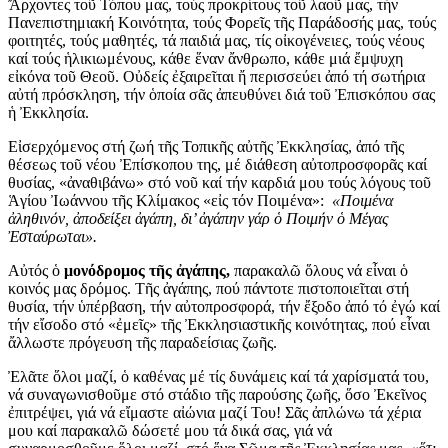
Ἄρχοντες τοῦ Τόπου μας, τούς προκρίτους τοῦ λαοῦ μας, τήν
Πανεπιστημιακή Κοινότητα, τούς Φορεῖς τῆς Παράδοσής μας, τούς
φοιτητές, τούς μαθητές, τά παιδιά μας, τίς οἰκογένειες, τούς νέους
καί τούς ἡλικιωμένους, κάθε ἕναν ἄνθρωπο, κάθε μιά ἔμψυχη
εἰκόνα τοῦ Θεοῦ. Οὐδείς ἐξαιρεῖται ἤ περισσεύει ἀπό τή σωτήρια
αὐτή πρόσκληση, τήν ὁποία σᾶς ἀπευθύνει διά τοῦ Ἐπισκόπου σας
ἡ Ἐκκλησία.
Εἰσερχόμενος στή ζωή τῆς Τοπικῆς αὐτῆς Ἐκκλησίας, ἀπό τῆς
θέσεως τοῦ νέου Ἐπίσκοπου της, μέ διάθεση αὐτοπροσφορᾶς καί
θυσίας, «ἀναθιβάνω» στό νοῦ καί τήν καρδιά μου τούς λόγους τοῦ
Ἁγίου Ἰωάννου τῆς Κλίμακος «εἰς τόν Ποιμένα»:
«Ποιμένα
ἀληθινόν, ἀποδείξει ἀγάπη, δι’ ἀγάπην γάρ ὁ Ποιμήν ὁ Μέγας
Ἐσταύρωται».
Αὐτός ὁ
μονόδρομος τῆς ἀγάπης,
παρακαλῶ ὅλους νά εἶναι ὁ
κοινός μας δρόμος. Τῆς ἀγάπης, πού πάντοτε πιστοποιεῖται στή
θυσία, τήν ὑπέρβαση, τήν αὐτοπροσφορά, τήν ἔξοδο ἀπό τό ἐγώ καί
τήν εἴσοδο στό «ἐμεῖς» τῆς Ἐκκλησιαστικῆς κοινότητας, πού εἶναι
ἄλλωστε πρόγευση τῆς παραδείσιας ζωῆς.
Ἐλᾶτε ὅλοι μαζί, ὁ καθένας μέ τίς δυνάμεις καί τά χαρίσματά του,
νά συναγωνισθοῦμε στό στάδιο τῆς παρούσης ζωῆς, ὅσο Ἐκεῖνος
ἐπιτρέψει, γιά νά εἴμαστε αἰώνια μαζί Του! Σᾶς ἀπλώνω τά χέρια
μου καί παρακαλῶ δώσετέ μου τά δικά σας, γιά νά