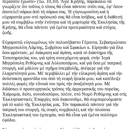
περισσόν ἔχωσιν» (Ἰω. 10,10). Ἅγιε Κρήτης, παρακαλῶ νά
γνωρίζετε ὅτι τοῦτος ὁ τόπος θά εἶναι πάντοτε σπίτι σας, ἐφ’ ὅσον
ἀποτελεῖ σάρκα ἀπό τή σάρκα σας. Ἡ εὐγνωμοσύνη καί ἡ
εὐχαριστία μου στό πρόσωπό σας θά εἶναι ἰσόβιος, καί ἡ διάθεσή
μου νά συμβάλω στήν ἑνότητα καί τή μαρτυρία τῆς Ἐκκλησίας τῆς
Κρήτης, θά εἶναι πάντοτε γιά ἐμένα προτεραιότητα καί στόχος
ζωῆς.
Εὐχαριστῶ εὐγνωμόνως τόν πολυσέβαστο Γέροντα, Σεβασμιώτατο
Μητροπολίτη Λάμπης, Συβρίτου καί Σφακίων κ. Εἰρηναῖο γιά ὅλα
ὅσα φρόντισε, μέ διάκριση καί ἀγάπη, κατά τό διάστημα τῆς
Τοποτηρητείας του, γιά τρίτη συνεχόμενη φορά, στήν Ἱερά
Μητρόπολη Ρεθύμνης καί Αὐλοποτάμου, καί γιά ὅσα μέ πατρική
στοργή, καί μᾶλλον μέ σχῆμα ὑπερβολῆς, ἀνέφερε γιά τήν
ἐλαχιστότητά μου. Μέ περιβάλλει μέ τήν εἰλικρινή ἀγάπη καί τήν
ἀνύστακτη φροντίδα του ἀπό τή νεαρή ἡλικία μου, καί κατέδειξε
πολλές φορές τήν εὔνοιά του πρός τήν ἀναξιότητά μου. Μέ
διδάσκει ὁ προσευχητικός τρόπος τῆς ἀρχιερατικῆς του πορείας.
Χαίρομαι, διότι, συνοδοιπόροι, πλέον, στό Νομό Ρεθύμνης καί στίς
Ἐκκλησιαστικές Ἐπαρχίες πού διακονοῦμε, θά συμπορευόμαστε
γιά τό καλό τῆς Ἐκκλησίας μας. Τόν παρακαλῶ πάντοτε γιά τήν
πατρική του στοργή, τίς σοφές συμβουλές καί τήν πλούσια
Ἐκκλησιαστική του ἐμπειρία, πού θά εἶναι γιά ἐμένα πολύτιμο
ἐφόδιο.