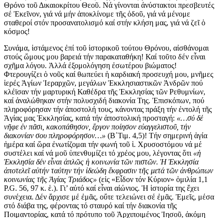
Θρόνο τοῦ Δικαιοκρίτου Θεοῦ. Νά γίνονται ἀνύστακτοι πρεσβευτές
σέ Ἐκεῖνον, γιά νά μήν ἀποκλίνομε τῆς ὁδοῦ, γιά νά μένομε
σταθεροί στόν προσανατολισμό καί στήν κλήση μας, γιά νά ζεῖ ὁ
κόσμος!
Συνάμα, ἱστάμενος ἐπί τοῦ ἱστορικοῦ τούτου Θρόνου, αἰσθάνομαι
στούς ὤμους μου βαρειά τήν παρακαταθήκη! Καί τοῦτο δέν εἶναι
σχῆμα λόγου. Ἀλλά ἐξομολόγηση ἐσωτέρου βιώματος!
Φτερουγίζει ὁ νοῦς καί θωπεύει ἡ καρδιακή προσευχή μου, μνῆμες
ἱερές Ἁγίων Ἱεραρχῶν, μεγάλων Ἐκκλησιαστικῶν Ἀνδρῶν πού
κλέϊσαν τήν μαρτυρική Καθέδρα τῆς Ἐκκλησίας τῶν Ρεθυμνίων,
καί ἀναλώθηκαν στήν πολυσχιδή διακονία Της. Ἐπισκόπων, πού
πληροφόρησαν τήν ἀποστολή τους, κάνοντας πράξη τήν ἐντολή τῆς
Ἁγίας μας Ἐκκλησίας, κατά τήν ἀποστολική προσταγή:
«…σύ δέ
νῆφε ἐν πᾶσι, κακοπάθησον, ἔργον ποίησον εὐαγγελιστοῦ, τήν
διακονίαν σου πληροφόρησον…»
(Β΄Τιμ. 4,5)! Τήν σημερινή ἁγία
ἡμέρα καί ὥρα ἐνωτίζομαι τήν φωνή τοῦ ἱ. Χρυσοστόμου νά μέ
συστέλει καί νά μοῦ ὑπενθυμίζει τό χρέος μου, λέγοντας ὅτι
«ἡ
Ἐκκλησία δέν εἶναι ἁπλῶς ἡ κοινωνία τῶν πιστῶν. Ἡ Ἐκκλησία
ἀποτελεῖ αὐτήν ταύτην τήν ἰδεώδη ἔκφρασιν τῆς μετά τῶν ἀνθρώπων
κοινωνίας τῆς Ἁγίας Τριάδος»
(εἰς «Εἶδον τόν Κύριον» ὁμιλία 1,1
P.G. 56, 97 κ. ἑ.). Γι’ αὐτό καί εἶναι αἰώνιος. Ἡ ἱστορία της ἔχει
συνέχεια. Δέν ἄρχισε μέ ἐμᾶς, οὔτε τελειώνει σέ ἐμᾶς. Ἐμεῖς, μέσα
στό διάβα της, φέροντας τό σταυρό καί τήν διακονία τῆς
Ποιμαντορίας, κατά τό πρότυπο τοῦ Ἀρχιποιμένος Ἰησοῦ, ἀκόμη