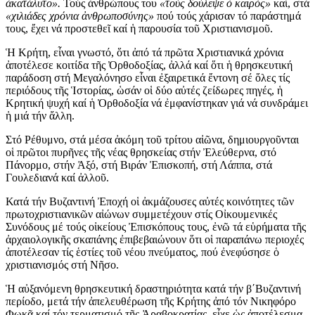
ἀκατάλυτο».
Τούς ἀνθρώπους του
«τούς δούλεψε ὁ καιρός»
καί, στά
«χιλιάδες χρόνια ἀνθρωποσύνης»
πού τούς χάρισαν τό παράστημά
τους, ἔχει νά προστεθεῖ καί ἡ παρουσία τοῦ Χριστιανισμοῦ.
Ἡ Κρήτη, εἶναι γνωστό, ὅτι ἀπό τά πρῶτα Χριστιανικά χρόνια
ἀποτέλεσε κοιτίδα τῆς Ὀρθοδοξίας, ἀλλά καί ὅτι ἡ θρησκευτική
παράδοση στή Μεγαλόνησο εἶναι ἐξαιρετικά ἔντονη σέ ὅλες τίς
περιόδους τῆς Ἱστορίας, ὡσάν οἱ δύο αὐτές ζείδωρες πηγές, ἡ
Κρητική ψυχή καί ἡ Ὀρθοδοξία νά ἐμφανίστηκαν γιά νά συνδράμει
ἡ μιά τήν ἄλλη.
Στό Ρέθυμνο, στά μέσα ἀκόμη τοῦ τρίτου αἰῶνα, δημιουργοῦνται
οἱ πρῶτοι πυρῆνες τῆς νέας θρησκείας στήν Ἐλεύθερνα, στό
Πάνορμο, στήν Ἀξό, στή Βιράν Ἐπισκοπή, στή Λάππα, στά
Γουλεδιανά καί ἀλλοῦ.
Κατά τήν Βυζαντινή Ἐποχή οἱ ἀκμάζουσες αὐτές κοινότητες τῶν
πρωτοχριστιανικῶν αἰώνων συμμετέχουν στίς Οἰκουμενικές
Συνόδους μέ τούς οἰκείους Ἐπισκόπους τους, ἐνῶ τά εὑρήματα τῆς
ἀρχαιολογικῆς σκαπάνης ἐπιβεβαιώνουν ὅτι οἱ παραπάνω περιοχές
ἀποτέλεσαν τίς ἑστίες τοῦ νέου πνεύματος, πού ἐνεφύσησε ὁ
χριστιανισμός στή Νῆσο.
Ἡ αὐξανόμενη θρησκευτική δραστηριότητα κατά τήν β΄Βυζαντινή
περίοδο, μετά τήν ἀπελευθέρωση τῆς Κρήτης ἀπό τόν Νικηφόρο
Φωκᾶ καί τόν τερματισμό τῆς Ἀραβοκρατίας, εἶχε ὡς ἀποτέλεσμα