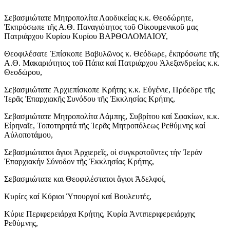
Σεβασμιώτατε Μητροπολίτα Λαοδικείας κ.κ. Θεοδώρητε,
Ἐκπρόσωπε τῆς Α.Θ. Παναγιότητος τοῦ Οἰκουμενικοῦ μας
Πατριάρχου Κυρίου Κυρίου ΒΑΡΘΟΛΟΜΑΙΟΥ,
Θεοφιλέσατε Ἐπίσκοπε Βαβυλῶνος κ. Θεόδωρε, ἐκπρόσωπε τῆς
Α.Θ. Μακαριότητος τοῦ Πάπα καί Πατριάρχου Ἀλεξανδρείας κ.κ.
Θεοδώρου,
Σεβασμιώτατε Ἀρχιεπίσκοπε Κρήτης κ.κ. Εὐγένιε, Πρόεδρε τῆς
Ἱερᾶς Ἐπαρχιακῆς Συνόδου τῆς Ἐκκλησίας Κρήτης,
Σεβασμιώτατε Μητροπολίτα Λάμπης, Συβρίτου καί Σφακίων, κ.κ.
Εἰρηναῖε, Τοποτηρητά τῆς Ἱερᾶς Μητροπόλεως Ρεθύμνης καί
Αὐλοποτάμου,
Σεβασμιώτατοι ἅγιοι Ἀρχιερεῖς, οἱ συγκροτοῦντες τήν Ἱεράν
Ἐπαρχιακήν Σύνοδον τῆς Ἐκκλησίας Κρήτης,
Σεβασμιώτατε και Θεοφιλέστατοι ἅγιοι Ἀδελφοί,
Κυρίες καί Κύριοι Ὑπουργοί καί Βουλευτές,
Κύριε Περιφερειάρχα Κρήτης, Kυρία Ἀντιπεριφερειάρχης
Ρεθύμνης,