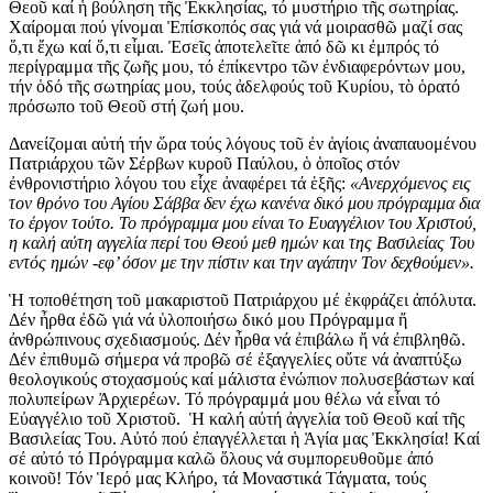
Θεοῦ καί ἡ βούληση τῆς Ἐκκλησίας, τό μυστήριο τῆς σωτηρίας.
Χαίρομαι πού γίνομαι Ἐπίσκοπός σας γιά νά μοιρασθῶ μαζί σας
ὅ,τι ἔχω καί ὅ,τι εἶμαι. Ἐσεῖς ἀποτελεῖτε ἀπό δῶ κι ἐμπρός τό
περίγραμμα τῆς ζωῆς μου, τό ἐπίκεντρο τῶν ἐνδιαφερόντων μου,
τήν ὁδό τῆς σωτηρίας μου, τούς ἀδελφούς τοῦ Κυρίου, τὸ ὁρατό
πρόσωπο τοῦ Θεοῦ στή ζωή μου.
Δανείζομαι αὐτή τήν ὥρα τούς λόγους τοῦ ἐν ἁγίοις ἀναπαυομένου
Πατριάρχου τῶν Σέρβων κυροῦ Παύλου, ὁ ὁποῖος στόν
ἐνθρονιστήριο λόγου του εἶχε ἀναφέρει τά ἑξῆς:
«Ανερχόμενος εις
τον θρόνο του Αγίου Σάββα δεν έχω κανένα δικό μου πρόγραμμα δια
το έργον τούτο. Το πρόγραμμα μου είναι το Ευαγγέλιον του Χριστού,
η καλή αύτη αγγελία περί του Θεού μεθ ημών και της Βασιλείας Του
εντός ημών -εφ’ όσον με την πίστιν και την αγάπην Τον δεχθούμεν».
Ἡ τοποθέτηση τοῦ μακαριστοῦ Πατριάρχου μέ ἐκφράζει ἀπόλυτα.
Δέν ἦρθα ἐδῶ γιά νά ὑλοποιήσω δικό μου Πρόγραμμα ἤ
ἀνθρώπινους σχεδιασμούς. Δέν ἦρθα νά ἐπιβάλω ἤ νά ἐπιβληθῶ.
Δέν ἐπιθυμῶ σήμερα νά προβῶ σέ ἐξαγγελίες οὔτε νά ἀναπτύξω
θεολογικούς στοχασμούς καί μάλιστα ἐνώπιον πολυσεβάστων καί
πολυπείρων Ἀρχιερέων. Τό πρόγραμμά μου θέλω νά εἶναι τό
Εὐαγγέλιο τοῦ Χριστοῦ. Ἡ καλή αὐτή ἀγγελία τοῦ Θεοῦ καί τῆς
Βασιλείας Του. Αὐτό πού ἐπαγγέλλεται ἡ Ἁγία μας Ἐκκλησία! Kαί
σέ αὐτό τό Πρόγραμμα καλῶ ὅλους νά συμπορευθοῦμε ἀπό
κοινοῦ! Τόν Ἱερό μας Κλήρο, τά Μοναστικά Τάγματα, τούς