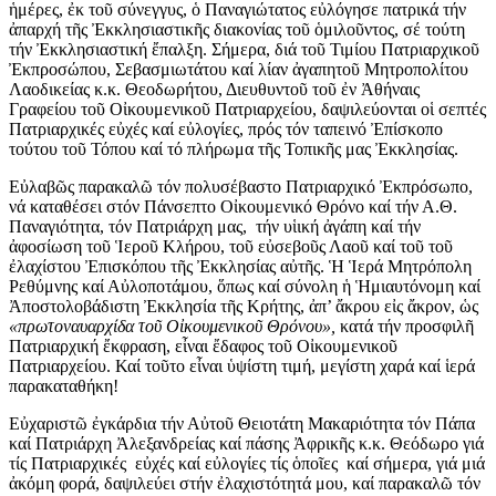
ἡμέρες, ἐκ τοῦ σύνεγγυς, ὁ Παναγιώτατος εὐλόγησε πατρικά τήν
ἀπαρχή τῆς Ἐκκλησιαστικῆς διακονίας τοῦ ὁμιλοῦντος, σέ τούτη
τήν Ἐκκλησιαστική ἔπαλξη. Σήμερα, διά τοῦ Τιμίου Πατριαρχικοῦ
Ἐκπροσώπου, Σεβασμιωτάτου καί λίαν ἀγαπητοῦ Μητροπολίτου
Λαοδικείας κ.κ. Θεοδωρήτου, Διευθυντοῦ τοῦ ἐν Ἀθήναις
Γραφείου τοῦ Οἰκουμενικοῦ Πατριαρχείου, δαψιλεύονται οἱ σεπτές
Πατριαρχικές εὐχές καί εὐλογίες, πρός τόν ταπεινό Ἐπίσκοπο
τούτου τοῦ Τόπου καί τό πλήρωμα τῆς Τοπικῆς μας Ἐκκλησίας.
Εὐλαβῶς παρακαλῶ τόν πολυσέβαστο Πατριαρχικό Ἐκπρόσωπο,
νά καταθέσει στόν Πάνσεπτο Οἰκουμενικό Θρόνο καί τήν Α.Θ.
Παναγιότητα, τόν Πατριάρχη μας, τήν υἱική ἀγάπη καί τήν
ἀφοσίωση τοῦ Ἱεροῦ Κλήρου, τοῦ εὐσεβοῦς Λαοῦ καί τοῦ τοῦ
ἐλαχίστου Ἐπισκόπου τῆς Ἐκκλησίας αὐτῆς. Ἡ Ἱερά Μητρόπολη
Ρεθύμνης καί Αὐλοποτάμου, ὅπως καί σύνολη ἡ Ἡμιαυτόνομη καί
Ἀποστολοβάδιστη Ἐκκλησία τῆς Κρήτης, ἀπ’ ἄκρου εἰς ἄκρον, ὡς
«πρωτοναυαρχίδα τοῦ Οἰκουμενικοῦ Θρόνου»,
κατά τήν προσφιλῆ
Πατριαρχική ἔκφραση, εἶναι ἔδαφος τοῦ Οἰκουμενικοῦ
Πατριαρχείου. Καί τοῦτο εἶναι ὑψίστη τιμή, μεγίστη χαρά καί ἱερά
παρακαταθήκη!
Εὐχαριστῶ ἐγκάρδια τήν Αὐτοῦ Θειοτάτη Μακαριότητα τόν Πάπα
καί Πατριάρχη Ἀλεξανδρείας καί πάσης Ἀφρικῆς κ.κ. Θεόδωρο γιά
τίς Πατριαρχικές εὐχές καί εὐλογίες τίς ὁποῖες καί σήμερα, γιά μιά
ἀκόμη φορά, δαψιλεύει στήν ἐλαχιστότητά μου, καί παρακαλῶ τόν