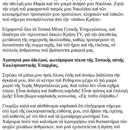
τήν ἀδελφή μου Μαρία καί τόν μικρό ἀνηψιό μου Νικόλαο. Ζητῶ
τήν εὐχή τοῦ μακαριστοῦ πατρός μου Νικολάου καί τῶν
κεκοιμημένων προσφιλῶν μου προσώπων, κληρικῶν καί λαϊκῶν,
πού σήμερα συναγάλλονται ἀπό τήν «ἀπάνω Κρήτη».
Εὐχαριστῶ ὅλα τά Τοπικά Μέσα Γενικῆς Ἐνημερώσεως, καί
ἰδιαίτερα τόν τηλεοπτικό δίαυλο Κρήτη TV, γιά τήν ἀπευθείας
μετάδοση τῆς σημερινῆς ἀκολουθίας, καθώς προσφέρουν τή
δυνατότητα τῆς συμμετοχῆς, διά τοῦ ἤχου καί τῆς εἰκόνας, σέ
πολλούς ἀνθρώπους πού βρίσκονται μακρυά μας.
Ἀγαπητοί μου ἀδελφοί, φωτόμορφα τέκνα τῆς Τοπικῆς αὐτῆς
Ἐκκλησιαστικῆς Ἐπαρχίας,
Στρέφω τά μάτια μου πρός ὅλους ἐσᾶς καί ἀνοίγω διάπλατα τήν
ἀγκαλιά μου, ἀπό τό κέντρο τοῦ Ρεθύμνου μέχρι τό πιό μικρό
χωριό τῆς Ἱερᾶς Μητροπόλεώς μας. Καί τοῦτο δέν εἶναι σχῆμα
λόγου. Εἶναι ἀνάγκη καί διάθεση καρδιᾶς! Εἶναι τρόπος καί ἐπιλογή
ζωῆς! Εἶναι βίωμα καρδιακῆς κοινωνίας.
«Εἰς τοῦτο ἐλήλυθα»!
Γνωρίζω καλά καί αἰσθάνομαι καρδιακά ὅτι εἰσέρχομαι σήμερα
στό ἱερό τῆς ἐκκλησιαστικῆς εὐθύνης μου, στό ἄβατο τῆς σχέσης
τοῦ καθενός μέ τόν Θεό καί τά ζωοπάροχα μυστήριά Του.
Χαίρομαι πολύ πού καλοῦμαι νά ἱερουργήσω στά θυσιαστήρια τῶν
ψυχῶν χιλιάδων ἀνθρώπων, πού μοῦ ἐμπιστεύεται ἡ ἀγάπη τοῦ