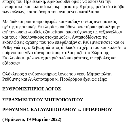
εποχής του Πρεβελάκη, εξακολουθεί όμως να αποτελεί την
πνευματική και πολιτιστική ακρώρεια της Κρήτης, μέσα στο διάβα
των αιώνων, και το όνομά του «να μένει ακατάλυτο».
Με διάθεση «αυτοπροσφοράς και θυσίας» ο νέος πνευματικός
ηγέτης της τοπικής Εκκλησίας απηύθυνε «σωτήρια πρόσκληση»
απ’ την οποία «ουδείς εξαιρείται», αποφεύγοντας τις «εξαγγελίες»
και τους «θεολογικούς στοχασμούς». Ανταποδίδοντας τις
εκδηλώσεις αγάπης που του επεφύλαξαν οι Ρεθεμνιώτισσες και οι
Ρεθεμνιώτες, ο Σεβασμιώτατος άπλωσε τα χέρια του και κάλεσε το
ποίμνιό του «Να συναρμοστούμε όλοι μαζί στο Σώμα της
Εκκλησίας», μένοντας μακριά από «ακρότητες, υπερβολές και
εξάρσεις».
Ολόκληρος ο ενθρονιστήριος λόγος του νέου Μητροπολίτη
Ρεθύμνης και Αυλοποτάμου κ. Προδρόμου έχει ως εξής:
ΕΝΘΡΟΝΙΣΤΗΡΙΟΣ ΛΟΓΟΣ
ΣΕΒΑΣΜΙΩΤΑΤΟΥ ΜΗΤΡΟΠΟΛΙΤΟΥ
ΡΕΘΥΜΝΗΣ ΚΑΙ ΑΥΛΟΠΟΤΑΜΟΥ κ. ΠΡΟΔΡΟΜΟΥ
(Ἡράκλειο,
19 Μαρτίου 2022)