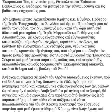
Ἐκπρόσωπό Του, συντοπίτη μας, Θεοφιλέστατο Ἐπίσκοπο
Βαβυλῶνος κ. Θεόδωρο, νά μεταφέρει τήν εὐγνωμοσύνη και τίς
βαθύτατες εὐχαριστίες μου.
Τόν Σεβασμιώτατο Ἀρχιεπίσκοπο Κρήτης κ.κ. Εὐγένιο, Πρόεδρο
τῆς Ἱερᾶς Ἐπαρχιακῆς μας Συνόδου καί ἄμεσο Προκάτοχό μου σέ
αὐτόν τόν θρόνο, τόν Νυμφαγωγό μου κατά τήν ὥρα αὐτή στά
ἄδυτα τοῦ μυστηρίου τῆς Ἱερᾶς Μητροπόλεως Ρεθύμνης καί
Αὐλοποτάμου, μέ λόγους εὐχαριστίας καί εὐγνωμοσύνης
καταστολίζω,
«ὁμολογῶν τήν χάριν, κηρύσσων τόν ἔλεον, οὐ
κρύπτων τήν εὐεργεσίαν»!
Ἐκ νεότητός μου, γεύθηκα τούς
πατρικούς κρουνούς τῆς ἀγάπης του, ἀπό τά χέρια του ἔλαβα τόν
πρῶτο βαθμό τῆς ἱερωσύνης, εἰσῆλθα στά Συνοδικά τῆς Ἐκκλησίας
Σέκρετα καί μαθήτευσα παρά τούς πόδας του, ἐπί σειράν ἐτῶν,
ἀκολουθώντας κοινούς δρόμους στήν Ἐκκλησιαστική διακονία,
κατά τό θέλημα καί τίς βουλές τοῦ Θεοῦ!
Ἀνέρχομαι σήμερα σέ αὐτόν τόν Θρόνο διαδεχόμενος ἐκεῖνον, πού
ἐπί δώδεκα συναπτά ἔτη, διακονώντας ἐδῶ, ἀγάπησε καί
ἀγαπήθηκε πολύ καί καταξιώθηκε στίς συνειδήσεις τῶν ἀνθρώπων
ὡς «ὁ ποιμήν ὁ καλός». Διαβεβαιῶ ὅτι μέ ἀγάπη καί σεβασμό, θά
συνεχίσω καί θά διαφυλάξω ὅ,τι παρέλαβα ἀπό ἐκεῖνον ὡς ἱερά
παρακαταθήκη, μέ τόν πόθο νά τό αὐξήσω καί νά τό
πολλαπλασιάσω γιά τόν ἐν Χριστῷ πλουτισμό τοῦ εὐσεβοῦς
ποιμνίου πού μοῦ ἐμπιστεύθηκε ὁ Κύριος, «ἵνα ζωήν ἔχωσι καί