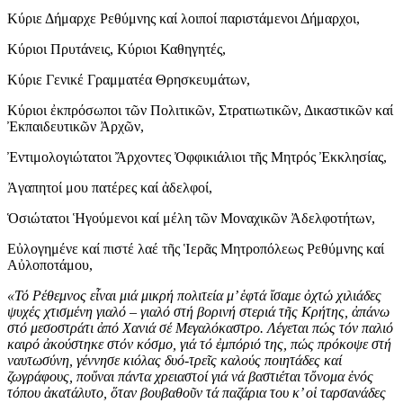
Κύριε Δήμαρχε Ρεθύμνης καί λοιποί παριστάμενοι Δήμαρχοι,
Κύριοι Πρυτάνεις, Κύριοι Καθηγητές,
Κύριε Γενικέ Γραμματέα Θρησκευμάτων,
Κύριοι ἐκπρόσωποι τῶν Πολιτικῶν, Στρατιωτικῶν, Δικαστικῶν καί
Ἐκπαιδευτικῶν Ἀρχῶν,
Ἐντιμολογιώτατοι Ἄρχοντες Ὀφφικιάλιοι τῆς Μητρός Ἐκκλησίας,
Ἀγαπητοί μου πατέρες καί ἀδελφοί,
Ὁσιώτατοι Ἡγούμενοι καί μέλη τῶν Μοναχικῶν Ἀδελφοτήτων,
Εὐλογημένε καί πιστέ λαέ τῆς Ἱερᾶς Μητροπόλεως Ρεθύμνης καί
Αὐλοποτάμου,
«Τό Ρέθεμνος εἶναι μιά μικρή πολιτεία μ’ ἑφτά ἴσαμε ὀχτώ χιλιάδες
ψυχές χτισμένη γιαλό – γιαλό στή βορινή στεριά τῆς Κρήτης, ἀπάνω
στό μεσοστράτι ἀπό Χανιά σέ Μεγαλόκαστρο. Λέγεται πώς τόν παλιό
καιρό ἀκούστηκε στόν κόσμο, γιά τό ἐμπόριό της, πώς πρόκοψε στή
ναυτωσύνη, γέννησε κιόλας δυό-τρεῖς καλούς ποιητάδες καί
ζωγράφους, ποὔναι πάντα χρειαστοί γιά νά βαστιέται τὄνομα ἑνός
τόπου ἀκατάλυτο, ὅταν βουβαθοῦν τά παζάρια του κ’ οἱ ταρσανάδες