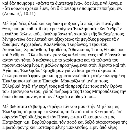
καί ἐάν ποιήσομε «πάντα τά διατεταγμένα», ὀφείλομε νά λέγομε
«ὅτι δοῦλοι ἀχρεῖοί ἐμεν, ὅτι ὅ ὠφείλομεν ποιῆσαι πεποιήκαμεν.»
(Λουκ. ιζ΄, 10-11).
Μέ ἱερό δέος ἀλλά καί καρδιακή δοξολογία πρός τόν Πανάγαθο
Θεό, πού μέ καθιστᾶ σήμερα ἐπίγονο Ἐκκλησιαστικῶν Ἀνδρῶν
μεγάλου βεληνεκοῦς, ἀναλαμβάνω τή σκυτάλη τῆς διαδοχῆς τους.
Μνημονεύω ὀφειλετικά καί ἀξιοχρέως τίς μεγάλες μορφές τῶν
ἀοιδίμων Ἀρχιερέων, Καλλινίκου, Ἱλαρίωνος, Ἱεροθέου,
Διονυσίου, Χρυσάνθου, Τιμοθέου, Ἀθανασίου, Τίτου, Θεοδώρου
καί Ἀνθίμου. Ὅλοι διακόνησαν ὡς καλοί ποιμένες τοῦ Εὐαγγελίου
αὐτόν τόν τόπο, ὁ καθένας μέ τά χαρίσματα καί τά τάλαντά του,
προσανατολισμένοι, ἤ μᾶλλον προσηλωμένοι στόν Χριστό καί τήν
Ἁγία μας Ἐκκλησία. Ἐμόχθησαν γιά νά διατηρηθεῖ ἀκμαῖο τό
ἐκκλησιαστικό φρόνημα καί ἡ χριστιανική πίστη στήν εὐλογημένη
Ἐκκλησιαστική αὐτή Ἐπαρχία. Μακαρίζω τή μνήμη τους.
Εὐλαβικά ζητῶ τήν εὐχή τους καί τίς πρεσβεῖες τους στόν Θρόνο
τοῦ Τρισαγίου Θεοῦ, γιά τό πλήρωμα τῆς Ἱερᾶς Μητροπόλεως τήν
ὁποία διαποίμαναν, καί τόν ἐλάχιστο διάδοχό τους.
Μέ βαθύτατο σεβασμό, στρέφω τόν νοῦ μου στήν Μητέρα μας
Ἐκκλησία, τό μαρτυρικό Φανάρι, τό Σεπτό τοῦτο Κέντρο τῆς ὑπ’
οὐρανόν Ὀρθοδοξίας καί τόν Παναγιώτατο Οἰκουμενικό μας
Πατριάρχη κ.κ. Βαρθολομαῖο, τόν σοφό καί δεξιό οἰακοστρόφο τῆς
Πρωτόθρονης καί Ἐσταυρωμένης Ἐκκλησίας. Πρίν ἀπό λίγες