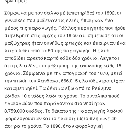
βρώσιμες.
Σύμφωνα με τον σαλναμέ (επετηρίδα) του 1892, οι
γυναίκες που μάζευαν τις ελιές έπαιρναν ένα
μέρος της παραγωγής. Γάλλος περιηγητής που ήρθε
στην Κρήτη στις αρχές του 19 ου αι., σημείωσε ότι οι
μαζώχτρες ήταν συνήθως φτωχές και έπαιρναν ένα
λίτρο λάδι από τα 50 της παραγωγής. Η ελιά
αποδίδει αρκετό καρπό κάθε δύο χρόνια. Λέγεται
ότι η ελιά δίνει το μάξιμουμ της απόδοσης κάθε 15
χρόνια. Σύμφωνα με την απογραφή του 1670, μετά
την πτώση του Χάνδακα, 666.015 ελαιόδεντρα είχαν
καταμετρηθεί. Τα δέντρα έξω από το Ρέθυμνο
έδιδαν 10 οκάδες λάδι το χρόνο. Το συνολικό ποσό
ελαιολάδου που παράγονταν στο νησί ήταν
3.759.090 οκάδες. Το δέκατο της παραγωγής λαδιού
φορολογούνταν και το ελαιοτριβείο πλήρωνε 40
άσπρα το χρόνο. Το 1890, όταν φορολογική