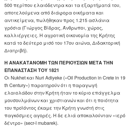
500 περίπου ελαιόδεντρα και τα εξαρτήματά του,
αποτελούμενα από διάφορα οικήματα και
αντικείμενα, πωλήθηκαν προς 1.215 ασλάνια
γρόσια (Γιώργος Βίδρας, Άνθρωποι, χώρος,
καλλιέργειες. Η αγροτική οικονομία της Κρήτης
κατά το δεύτερο μισό του 17ου αιώνα, Διδακτορική
Διατριβή).
Η ΑΝΑΚΑΤΑΝΟΜΗ ΤΩΝ ΠΕΡΙΟΥΣΙΩΝ ΜΕΤΑ ΤΗΝ
ΕΠΑΝΑΣΤΑΣΗ ΤΟΥ 1821
Οι Νukhet και Nuri Adiyeke («Oil Production in Crete in 19
th Century») παρατηρούν ότι η παραγωγή
ελαιολάδου στην Κρήτη ήταν το κύριο επάγγελμα
μουσουλμάνων και χριστιανών και ότι η ποιότητα
του προϊόντος έκαμε την Κρήτη γνωστή στις
παγκόσμιες αγορές. Η δε ελιά αποκαλούνταν «ιερό
δέντρο» (secr-I mubarek).