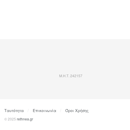
Μ.Η.Τ. 242157
Ταυτότητα
Επικοινωνία
Όροι Χρήσης
© 2025
rethnea.gr