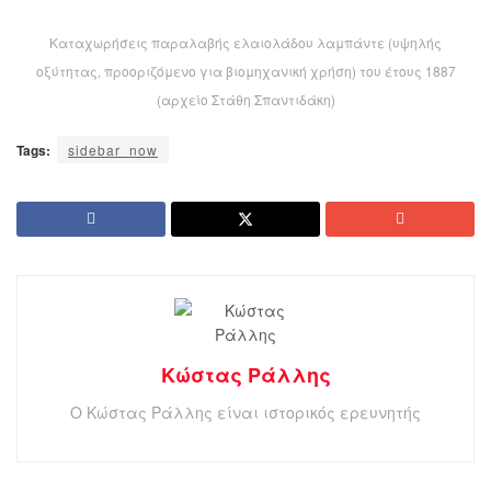
Καταχωρήσεις παραλαβής ελαιολάδου λαμπάντε (υψηλής
οξύτητας, προοριζόμενο για βιομηχανική χρήση) του έτους 1887
(αρχείο Στάθη Σπαντιδάκη)
Tags:
sidebar_now
Κώστας Ράλλης
Ο Κώστας Ράλλης είναι ιστορικός ερευνητής