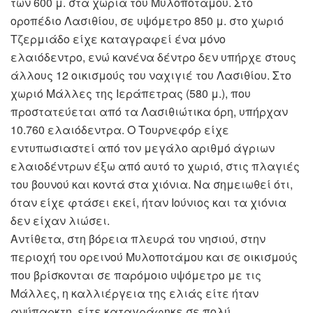
των 600 μ. στα χωριά του Μυλοποτάμου. Στο
οροπέδιο Λασιθίου, σε υψόμετρο 850 μ. στο χωριό
Τζερμιάδο είχε καταγραφεί ένα μόνο
ελαιόδεντρο, ενώ κανένα δέντρο δεν υπήρχε στους
άλλους 12 οικισμούς του ναχιγιέ του Λασιθίου. Στο
χωριό Μάλλες της Ιεράπετρας (580 μ.), που
προστατεύεται από τα Λασιθιώτικα όρη, υπήρχαν
10.760 ελαιόδεντρα. Ο Τουρνεφόρ είχε
εντυπωσιαστεί από τον μεγάλο αριθμό άγριων
ελαιοδέντρων έξω από αυτό το χωριό, στις πλαγιές
του βουνού και κοντά στα χιόνια. Να σημειωθεί ότι,
όταν είχε φτάσει εκεί, ήταν Ιούνιος και τα χιόνια
δεν είχαν λιώσει.
Αντίθετα, στη βόρεια πλευρά του νησιού, στην
περιοχή του ορεινού Μυλοποτάμου και σε οικισμούς
που βρίσκονται σε παρόμοιο υψόμετρο με τις
Μάλλες, η καλλιέργεια της ελιάς είτε ήταν
ανύπαρκτη, είτε καταγράφηκε σε πολύ