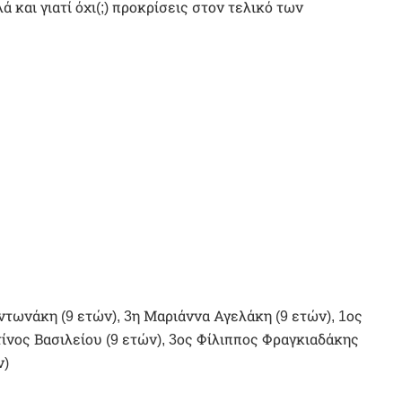
και γιατί όχι(;) προκρίσεις στον τελικό των
ντωνάκη (9 ετών), 3η Μαριάννα Αγελάκη (9 ετών), 1ος
ίνος Βασιλείου (9 ετών), 3ος Φίλιππος Φραγκιαδάκης
ν)