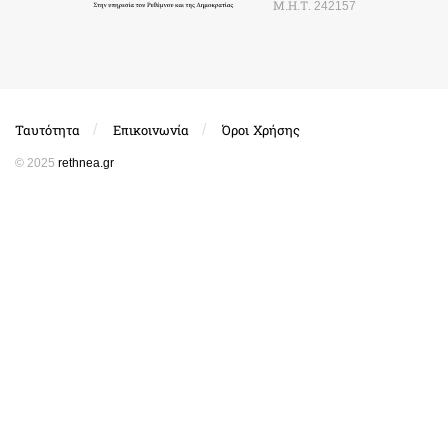
Μ.Η.Τ. 242157
Ταυτότητα
Επικοινωνία
Όροι Χρήσης
© 2025
rethnea.gr