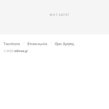
Μ.Η.Τ. 242157
Ταυτότητα
Επικοινωνία
Όροι Χρήσης
© 2025
rethnea.gr