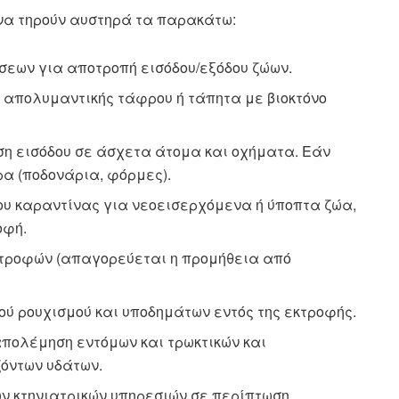
να τηρούν αυστηρά τα παρακάτω:
εων για αποτροπή εισόδου/εξόδου ζώων.
 απολυμαντικής τάφρου ή τάπητα με βιοκτόνο
 εισόδου σε άσχετα άτομα και οχήματα. Εάν
ρα (ποδονάρια, φόρμες).
υ καραντίνας για νεοεισερχόμενα ή ύποπτα ζώα,
οφή.
τροφών (απαγορεύεται η προμήθεια από
ύ ρουχισμού και υποδημάτων εντός της εκτροφής.
πολέμηση εντόμων και τρωκτικών και
όντων υδάτων.
ν κτηνιατρικών υπηρεσιών σε περίπτωση