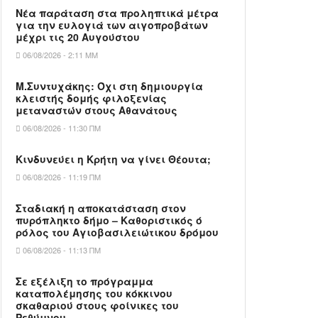
Νέα παράταση στα προληπτικά μέτρα
για την ευλογιά των αιγοπροβάτων
μέχρι τις 20 Αυγούστου
06/08/2026 - 2:11 ΜΜ
Μ.Συντυχάκης: Όχι στη δημιουργία
κλειστής δομής φιλοξενίας
μεταναστών στους Αθανάτους
06/08/2026 - 11:30 ΠΜ
Κινδυνεύει η Κρήτη να γίνει Θέουτα;
06/08/2026 - 11:19 ΠΜ
Σταδιακή η αποκατάσταση στον
πυρόπληκτο δήμο – Καθοριστικός ό
ρόλος του Αγιοβασιλειώτικου δρόμου
06/08/2026 - 11:13 ΠΜ
Σε εξέλιξη το πρόγραμμα
καταπολέμησης του κόκκινου
σκαθαριού στους φοίνικες του
Ρεθύμνου