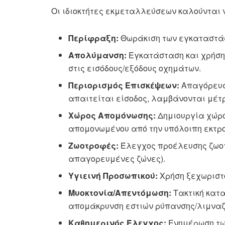
Οι ιδιοκτήτες εκμεταλλεύσεων καλούνται 
Περίφραξη:
Θωράκιση των εγκαταστάσ
Απολύμανση:
Εγκατάσταση και χρήση
στις εισόδους/εξόδους οχημάτων.
Περιορισμός Επισκέψεων:
Απαγόρευση
απαιτείται είσοδος, λαμβάνονται μέτ
Χώρος Απομόνωσης:
Δημιουργία χώρο
απομονωμένου από την υπόλοιπη εκτρ
Ζωοτροφές:
Έλεγχος προέλευσης ζωο
απαγορευμένες ζώνες).
Υγιεινή Προσωπικού:
Χρήση ξεχωριστο
Μυοκτονία/Απεντόμωση:
Τακτική κατα
απομάκρυνση εστιών ρύπανσης/λιμναζ
Καθημερινός Έλεγχος:
Ενημέρωση τω