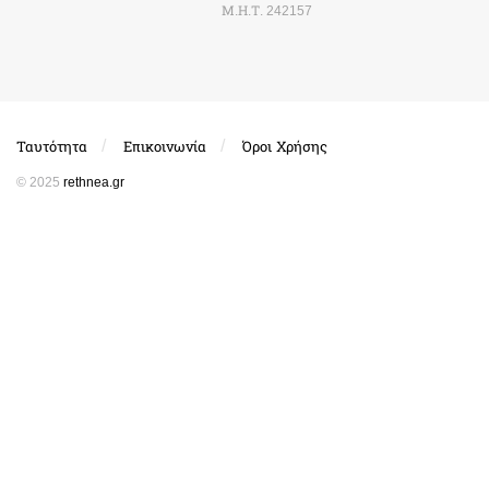
Μ.Η.Τ. 242157
Ταυτότητα
Επικοινωνία
Όροι Χρήσης
© 2025
rethnea.gr