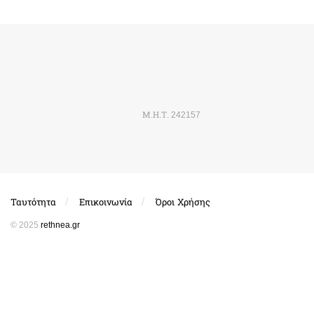
Μ.Η.Τ. 242157
Ταυτότητα
Επικοινωνία
Όροι Χρήσης
© 2025
rethnea.gr