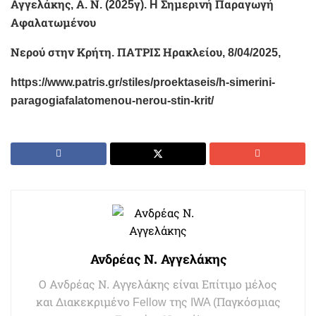
Αγγελάκης, Α. Ν. (2025γ). H Σημερινή Παραγωγή
Αφαλατωμένου
Νερού στην Κρήτη. ΠΑΤΡΙΣ Ηρακλείου, 8/04/2025,
https://www.patris.gr/stiles/proektaseis/h-simerini-
paragogiafalatomenou-nerou-stin-krit/
Ανδρέας Ν. Αγγελάκης
Ο Ανδρέας Ν. Αγγελάκης είναι Επίτιμο μέλος
και Διακεκριμένο Fellow της IWA (Παγκόσμιας