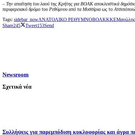
– Την απαίτηση του λαού της Κρήτης για ΒΟΑΚ αποκλειστικά δημόσιο, 
περιφερειακό δρόμο του Ρεθύμνου από τα Μυσσίρια ως το Ατσιπόπου
Tags:
sidebar_now
ΑΝΑΤΟΛΙΚΟ ΡΕΘΥΜΝΟ
ΒΟΑΚ
ΚΚΕ
Μανώλης
Share
245
Tweet
153
Send
Newsroom
Σχετικά νέα
Συλλήψεις για παρεμπόδιση κυκλοφορίας και άγρα π