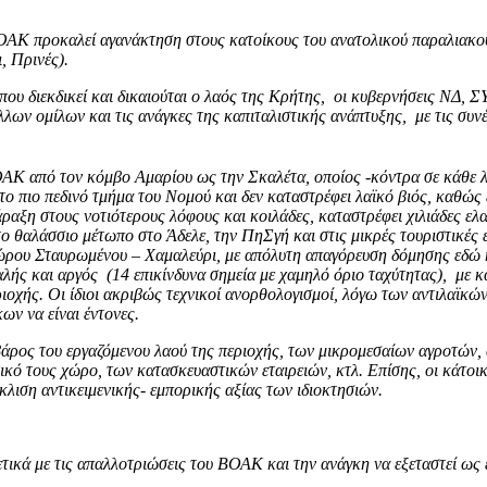
 ΒΟΑΚ προκαλεί αγανάκτηση στους κατοίκους του ανατολικού παραλιακ
, Πρινές).
 που διεκδικεί και δικαιούται ο λαός της Κρήτης, οι κυβερνήσεις ΝΔ
ν ομίλων και τις ανάγκες της καπιταλιστικής ανάπτυξης, με τις συνέπ
ΟΑΚ από τον κόμβο Αμαρίου ως την Σκαλέτα, οποίος -κόντρα σε κάθε λο
 στο πιο πεδινό τμήμα του Νομού και δεν καταστρέφει λαϊκό βιός, καθώ
ραξη στους νοτιότερους λόφους και κοιλάδες, καταστρέφει χιλιάδες ελα
ο θαλάσσιο μέτωπο στο Άδελε, την ΠηΣγή και στις μικρές τουριστικές 
ρου Σταυρωμένου – Χαμαλεύρι, με απόλυτη απαγόρευση δόμησης εδώ κ
φαλής και αργός (14 επικίνδυνα σημεία με χαμηλό όριο ταχύτητας), με
ιοχής. Οι ίδιοι ακριβώς τεχνικοί ανορθολογισμοί, λόγω των αντιλαϊκώ
ων να είναι έντονες.
ε βάρος του εργαζόμενου λαού της περιοχής, των μικρομεσαίων αγροτών
ικό τους χώρο, των κατασκευαστικών εταιρειών, κτλ. Επίσης, οι κάτο
λιση αντικειμενικής- εμπορικής αξίας των ιδιοκτησιών.
τικά με τις απαλλοτριώσεις του ΒΟΑΚ και την ανάγκη να εξεταστεί ως 