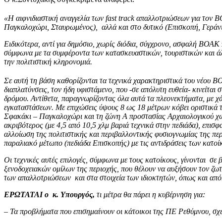
«Η αιφνιδιαστική αναγγελία των fast track απαλλοτριώσεων για τον
Παγκαλοχώρι, Σταυρωμένος), αλλά και στο δυτικό (Επισκοπή, Γεράνι
Ειδικότερα, αντί για δημόσιο, χωρίς διόδια, σύγχρονο, ασφαλή ΒΟΑΚ
σύμφωνα με τα συμφέροντα των κατασκευαστικών, τουριστικών και άλλω
την πολιτιστική κληρονομιά.
Σε αυτή τη βάση καθορίζονται τα τεχνικά χαρακτηριστικά του νέου Β
διαπλατύνσεις, τον ήδη υφιστάμενο, που -σε απόλυτη ευθεία- κινείται
δρόμου. Αντίθετα, παραγνωρίζοντας όλα αυτά τα πλεονεκτήματα, με χά
εγκαταστάσεων. Με επιχώσεις ύψους 8 ως 18 μέτρων κόβει οριστικά τ
Σφακάκι – Παγκαλοχώρι και τη ζώνη Α προστασίας Αρχαιολογικού χώ
ακριβότερος (με 4,5 από 10,5 χλμ βαριά τεχνικά στην πεδιάδα), επισ
αλλοίωση της πολιτιστικής και περιβαλλοντικής φυσιογνωμίας της περ
παραλιακό μέτωπο (πεδιάδα Επισκοπής) με τις αντιδράσεις των κατοίκ
Οι τεχνικές αυτές επιλογές, σύμφωνα με τους κατοίκους, γίνονται σ
ξενοδοχειακών ομίλων της περιοχής, που θέλουν να αυξήσουν τον ζωτ
των απαλλοτριώσεων και στα στοιχεία των ιδιοκτητών, όπως και απόκ
ΕΡΩΤΑΤΑΙ ο κ. Υπουργός,
τι μέτρα θα πάρει η κυβέρνηση για:
– Τα προβλήματα που επισημαίνουν οι κάτοικοι της ΠΕ Ρεθύμνου, σχε