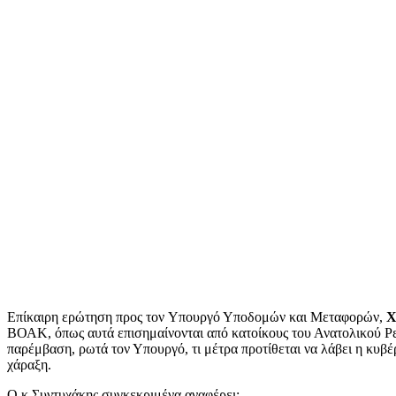
Επίκαιρη ερώτηση προς τον
Υπουργό Υποδομών και Μεταφορών,
Χ
ΒΟΑΚ, όπως αυτά επισημαίνονται από κατοίκους του Ανατολικού Ρε
παρέμβαση, ρωτά τον Υπουργό, τι μέτρα προτίθεται να λάβει η κυβ
χάραξη.
Ο κ.Συντυχάκης συγκεκριμένα αναφέρει: