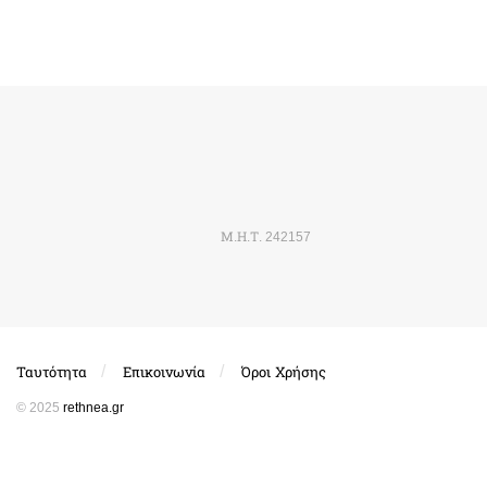
Μ.Η.Τ. 242157
Ταυτότητα
Επικοινωνία
Όροι Χρήσης
© 2025
rethnea.gr