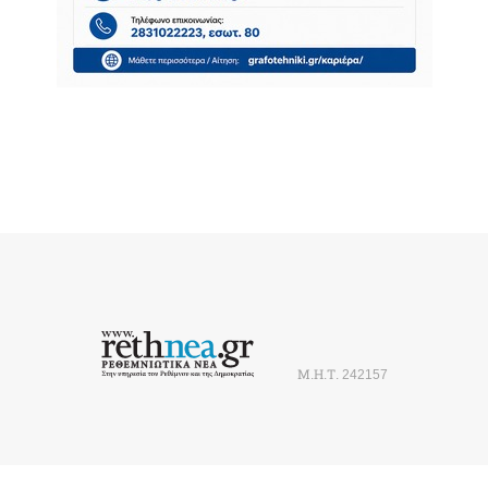
Μ.Η.Τ. 242157