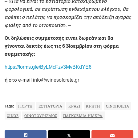
– «Για να είναι το εστιατόριο κατοχυρωμένο
φορολογικά, σε περίπτωση ενδεχόμενου ελέγχου, θα
πρέπει ο πελάτης να προσκομίζει την απόδειξη αγοράς
φιάλης από το οινοποιείο». –
Οι δηλώσεις συμμετοχής είναι δωρεάν και θα
γίνονται δεκτές έως τις 6 Νοεμβρίου στη φόρμα
συμμετοχής:
https://forms.gle/ByLMcFzv3MvBKdYE6
ή στο e-mail
info@winesofcrete.gr
Tags:
ΓΙΟΡΤΉ
ΕΣΤΙΑΤΌΡΙΑ
ΚΡΑΣΊ
ΚΡΉΤΗ
ΟΙΝΟΠΟΙΕΊΑ
ΟΊΝΟΣ
ΟΙΝΟΤΟΥΡΙΣΜΌΣ
ΠΑΓΚΌΣΜΙΑ ΗΜΈΡΑ