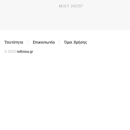
Μ.Η.Τ. 242157
Ταυτότητα
Επικοινωνία
Όροι Χρήσης
© 2025
rethnea.gr