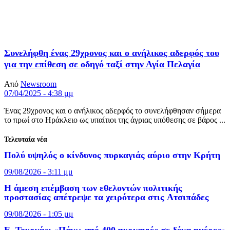
Συνελήφθη ένας 29χρονος και o ανήλικος αδερφός του
για την επίθεση σε οδηγό ταξί στην Αγία Πελαγία
Από
Newsroom
07/04/2025 - 4:38 μμ
Ένας 29χρονος και ο ανήλικος αδερφός το συνελήφθησαν σήμερα
το πρωί στο Ηράκλειο ως υπαίτιοι της άγριας υπόθεσης σε βάρος ...
Τελευταία νέα
Πολύ υψηλός ο κίνδυνος πυρκαγιάς αύριο στην Κρήτη
09/08/2026 - 3:11 μμ
Η άμεση επέμβαση των εθελοντών πολιτικής
προστασίας απέτρεψε τα χειρότερα στις Aτσιπάδες
09/08/2026 - 1:05 μμ
Ε. Τουρνάς: «Πάνω από 400 πυρκαγιές σε δέκα ημέρες»