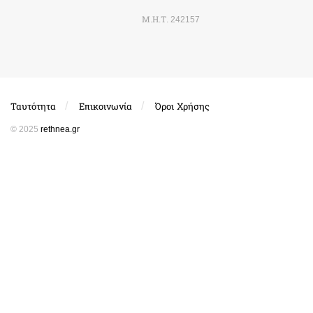
Μ.Η.Τ. 242157
Ταυτότητα
Επικοινωνία
Όροι Χρήσης
© 2025
rethnea.gr