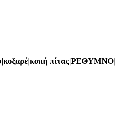
υ|κοξαρέ|κοπή πίτας|ΡΕΘΥΜΝΟ|σ