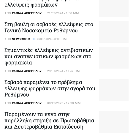
ελλείψεις φαρμάκων
ΑΠΌ
ΕΛΠΊΔΑ ΑΡΙΣΤΕΊΔΟΥ
21/03/2024 - 1:30 ΜΜ
Στη βουλή οι σοβαρές ελλείψεις στο
Γενικό Νοσοκομείο Ρεθύμνου
ΑΠΌ
NEWSROOM
08/03/2024 - 8:00 ΠΜ
Σημαντικές ελλείψεις αντιβιοτικών
και αναπνευστικών φαρμάκων στα
φαρμακεία
ΑΠΌ
ΕΛΠΊΔΑ ΑΡΙΣΤΕΊΔΟΥ
23/01/2024 - 11:42 ΠΜ
Σοβαρό παραμένει το πρόβλημα
έλλειψης φαρμάκων στην αγορά του
Ρεθύμνου
ΑΠΌ
ΕΛΠΊΔΑ ΑΡΙΣΤΕΊΔΟΥ
08/12/2023 - 12:30 ΜΜ
Παραμένουν τα κενά στην
παράλληλη στήριξη σε Πρωτοβάθμια
και Δευτεροβάθμια Εκπαίδευση