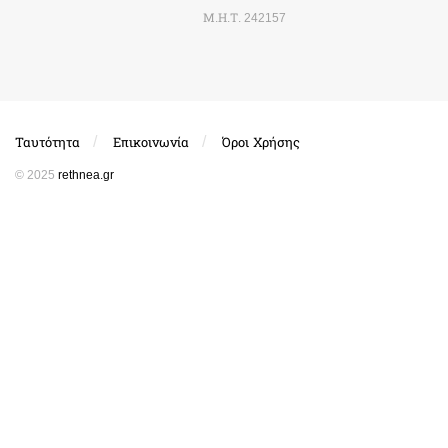
Μ.Η.Τ. 242157
Ταυτότητα
Επικοινωνία
Όροι Χρήσης
© 2025
rethnea.gr