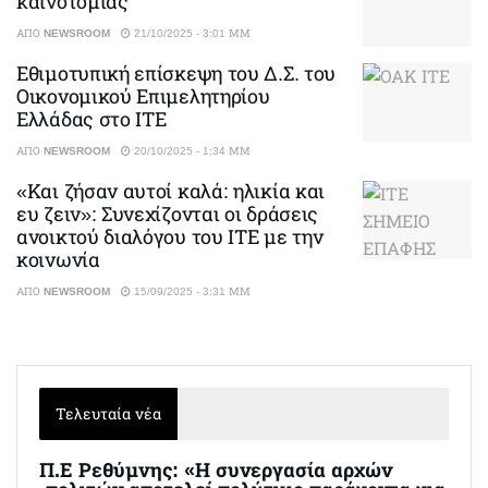
καινοτομίας
ΑΠΌ
NEWSROOM
21/10/2025 - 3:01 ΜΜ
Εθιμοτυπική επίσκεψη του Δ.Σ. του
Οικονομικού Επιμελητηρίου
Ελλάδας στο ΙΤΕ
ΑΠΌ
NEWSROOM
20/10/2025 - 1:34 ΜΜ
«Και ζήσαν αυτοί καλά: ηλικία και
ευ ζειν»: Συνεχίζονται οι δράσεις
ανοικτού διαλόγου του ΙΤΕ με την
κοινωνία
ΑΠΌ
NEWSROOM
15/09/2025 - 3:31 ΜΜ
Τελευταία νέα
Π.Ε Ρεθύμνης: «Η συνεργασία αρχών