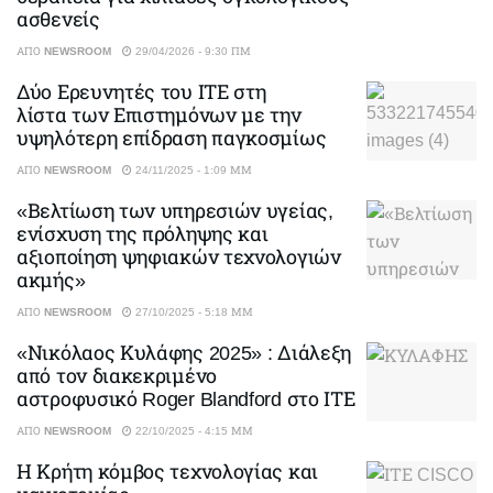
ασθενείς
ΑΠΌ
NEWSROOM
29/04/2026 - 9:30 ΠΜ
Δύο Ερευνητές του ΙΤΕ στη
λίστα των Επιστημόνων με την
υψηλότερη επίδραση παγκοσμίως
ΑΠΌ
NEWSROOM
24/11/2025 - 1:09 ΜΜ
«Βελτίωση των υπηρεσιών υγείας,
ενίσχυση της πρόληψης και
αξιοποίηση ψηφιακών τεχνολογιών
ακμής»
ΑΠΌ
NEWSROOM
27/10/2025 - 5:18 ΜΜ
«Νικόλαος Κυλάφης 2025» : Διάλεξη
από τον διακεκριμένο
αστροφυσικό Roger Blandford στο ΙΤΕ
ΑΠΌ
NEWSROOM
22/10/2025 - 4:15 ΜΜ
Η Κρήτη κόμβος τεχνολογίας και