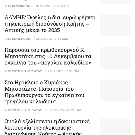
ΑΠΌ
NEWSROOM
01/12/2025 - 10:24 ΠΜ
ΑΔΜΗΕ: Όφελος 5 δισ. ευρώ φέρνει
η ηλεκτρική διασύνδεση Κρήτης –
Αττικής μέχρι το 2035
ΑΠΌ
NEWSROOM
28/11/2025 - 7:41 ΜΜ
Παρουσία του πρωθυπουργού Κ.
Μητσοτάκη στις 10 Δεκεμβρίου τα
εγκαίνια του «μεγάλου καλωδίου»
ΑΠΌ
ΣΩΤΉΡΗΣ ΜΕΤΑΞΆΣ
22/11/2025 - 7:00 ΠΜ
Στο Ηράκλειο ο Κυριάκος
Μητσοτάκης: Παρουσία του
Πρωθυπουργού τα εγκαίνια του
“μεγάλου καλωδίου”
ΑΠΌ
ΣΩΤΉΡΗΣ ΜΕΤΑΞΆΣ
07/10/2025 - 10:22 ΠΜ
Ομαλά εξελίσσεται η δοκιμαστική
λειτουργία της ηλεκτρικής
διασύνδεσης Κρήτης – Αττικής