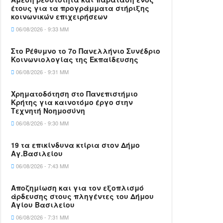
έτους για τα προγράμματα στήριξης
κοινωνικών επιχειρήσεων
06/08/2026 - 9:33 ΜΜ
Στο Ρέθυμνο το 7ο Πανελλήνιο Συνέδριο
Κοινωνιολογίας της Εκπαίδευσης
06/08/2026 - 9:31 ΜΜ
Χρηματοδότηση στο Πανεπιστήμιο
Κρήτης για καινοτόμο έργο στην
Τεχνητή Νοημοσύνη
06/08/2026 - 9:30 ΜΜ
19 τα επικίνδυνα κτίρια στον Δήμο
Αγ.Βασιλείου
06/08/2026 - 7:43 ΜΜ
Αποζημίωση και για τον εξοπλισμό
άρδευσης στους πληγέντες του Δήμου
Αγίου Βασιλείου
06/08/2026 - 7:31 ΜΜ