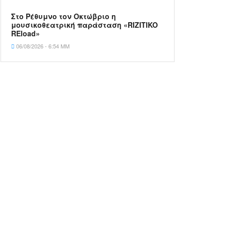
Στο Ρέθυμνο τον Οκτώβριο η
μουσικοθεατρική παράσταση «RIZITIKO
REload»
06/08/2026 - 6:54 ΜΜ