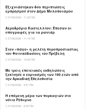
Εξιχνιάστηκαν δύο περιπτώσεις
εμπρησμού στον Δήμο Μυλοποτάμου
07/08/2026 - 11:23 ΠΜ
Αεροδρόμιο Καστελλίου: Έπεσαν οι
υπογραφές για τα ραντάρ
07/08/2026 - 11:14 ΠΜ
Στον «πάγο» η μελέτη πυροπροστασίας
του Φοινικόδασους του Πρέβελη
07/08/2026 - 10:00 ΠΜ
Με τρεις επετειακές εκδηλώσεις
ξεκίνησε ο εορτασμός των 160 ετών από
την Αρκαδική Εθελοθυσία
07/08/2026 - 9:51 ΠΜ
Η επόμενη μέρα των πυρκαγιών στο
νότιο Ρέθυμνο
07/08/2026 - 8:45 ΠΜ