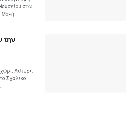
Μουσείου στα
ν Μονή
υ την
ώρι, Αστέρι,
το Σχολικό
..