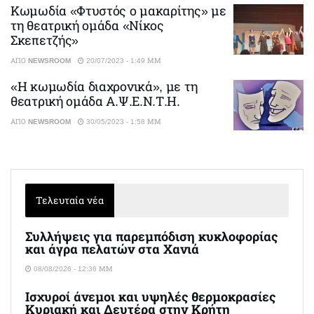
Κωμωδία «Φτυστός ο μακαρίτης» με
τη θεατρική ομάδα «Νίκος
Σκεπετζής»
ΑΠΌ
NEWSROOM
20/07/2023 - 1:49 ΜΜ
«Η κωμωδία διαχρονικά», με τη
θεατρική ομάδα Α.Ψ.Ε.Ν.Τ.Η.
ΑΠΌ
NEWSROOM
30/05/2023 - 1:58 ΜΜ
Τελευταία νέα
Συλλήψεις για παρεμπόδιση κυκλοφορίας
και άγρα πελατών στα Χανιά
08/08/2026 - 12:36 ΜΜ
Ισχυροί άνεμοι και υψηλές θερμοκρασίες
Κυριακή και Δευτέρα στην Κρήτη