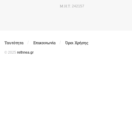
Μ.Η.Τ. 242157
Ταυτότητα
Επικοινωνία
Όροι Χρήσης
© 2025
rethnea.gr